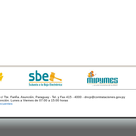
c/ Tte. Fariña. Asunción, Paraguay - Tel. y Fax 415 - 4000 - dncp@contrataciones.gov.py
tención: Lunes a Viernes de 07:00 a 15:00 horas
ecuentes