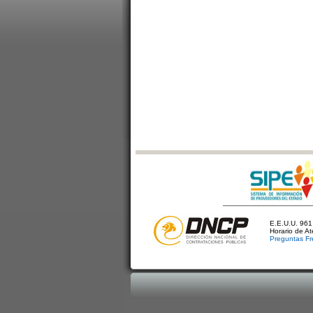
E.E.U.U. 961 
Horario de A
Preguntas Fr