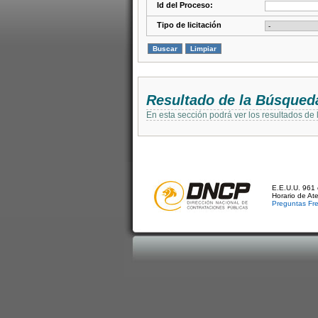
Id del Proceso:
Tipo de licitación
Resultado de la Búsqued
En esta sección podrá ver los resultados de
E.E.U.U. 961 
Horario de At
Preguntas Fr