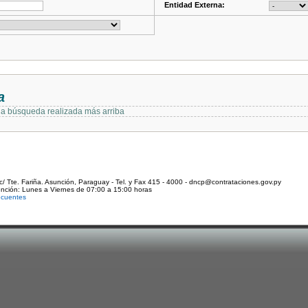
Entidad Externa:
a
 la búsqueda realizada más arriba
c/ Tte. Fariña. Asunción, Paraguay - Tel. y Fax 415 - 4000 - dncp@contrataciones.gov.py
ención: Lunes a Viernes de 07:00 a 15:00 horas
ecuentes