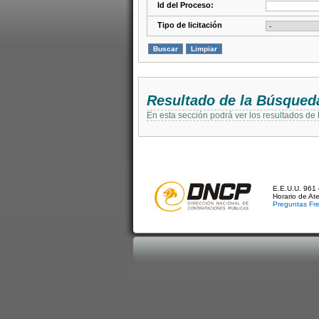
Id del Proceso:
Tipo de licitación
Resultado de la Búsqued
En esta sección podrá ver los resultados de
E.E.U.U. 961 
Horario de At
Preguntas Fr