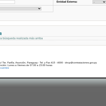
Entidad Externa:
a
 la búsqueda realizada más arriba
c/ Tte. Fariña. Asunción, Paraguay - Tel. y Fax 415 - 4000 - dncp@contrataciones.gov.py
ención: Lunes a Viernes de 07:00 a 15:00 horas
ecuentes