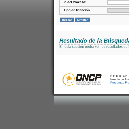
Id del Proceso:
Tipo de licitación
Resultado de la Búsqued
En esta sección podrá ver los resultados de
E.E.U.U. 961 
Horario de At
Preguntas Fr