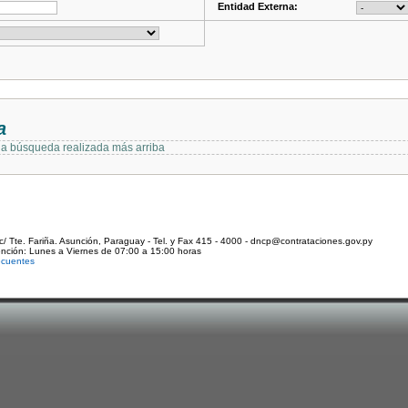
Entidad Externa:
a
 la búsqueda realizada más arriba
c/ Tte. Fariña. Asunción, Paraguay - Tel. y Fax 415 - 4000 - dncp@contrataciones.gov.py
ención: Lunes a Viernes de 07:00 a 15:00 horas
ecuentes