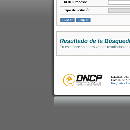
Id del Proceso:
Tipo de licitación
Resultado de la Búsqued
En esta sección podrá ver los resultados de
E.E.U.U. 961 
Horario de At
Preguntas Fr