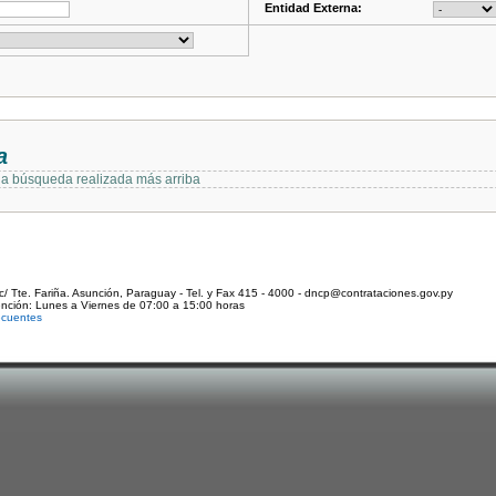
Entidad Externa:
a
 la búsqueda realizada más arriba
c/ Tte. Fariña. Asunción, Paraguay - Tel. y Fax 415 - 4000 - dncp@contrataciones.gov.py
ención: Lunes a Viernes de 07:00 a 15:00 horas
ecuentes