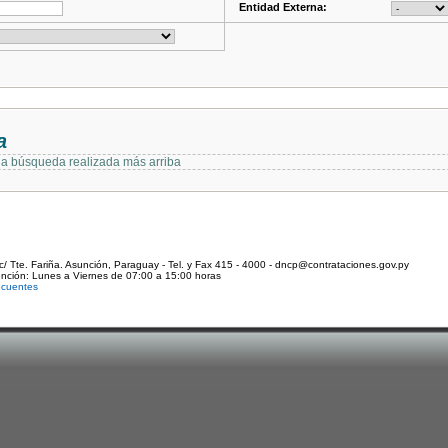
Entidad Externa:
a
 la búsqueda realizada más arriba
c/ Tte. Fariña. Asunción, Paraguay - Tel. y Fax 415 - 4000 - dncp@contrataciones.gov.py
ención: Lunes a Viernes de 07:00 a 15:00 horas
ecuentes