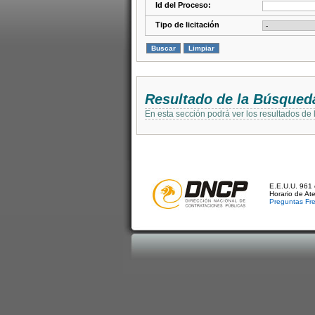
Id del Proceso:
Tipo de licitación
Resultado de la Búsqued
En esta sección podrá ver los resultados de
E.E.U.U. 961 
Horario de At
Preguntas Fr