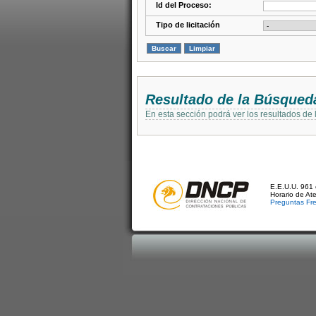
Id del Proceso:
Tipo de licitación
Resultado de la Búsqued
En esta sección podrá ver los resultados de
E.E.U.U. 961 
Horario de At
Preguntas Fr