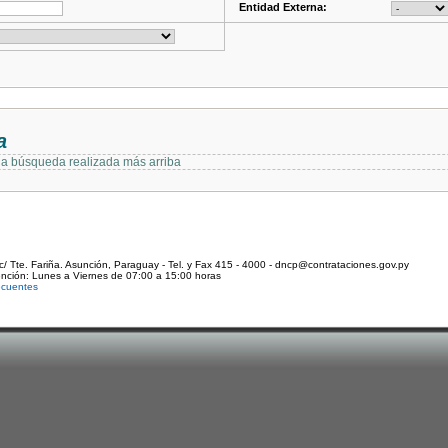
Entidad Externa:
a
 la búsqueda realizada más arriba
c/ Tte. Fariña. Asunción, Paraguay - Tel. y Fax 415 - 4000 - dncp@contrataciones.gov.py
ención: Lunes a Viernes de 07:00 a 15:00 horas
ecuentes