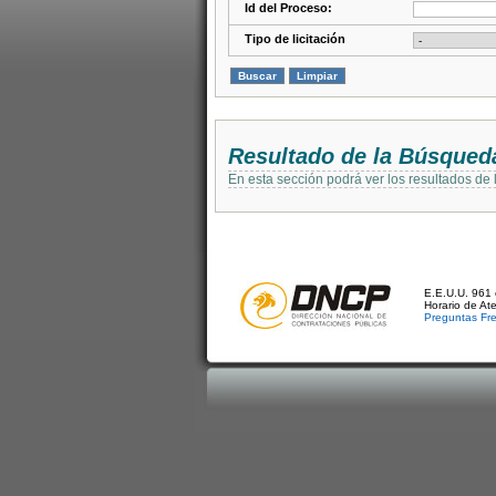
Id del Proceso:
Tipo de licitación
Resultado de la Búsqued
En esta sección podrá ver los resultados de
E.E.U.U. 961 
Horario de At
Preguntas Fr