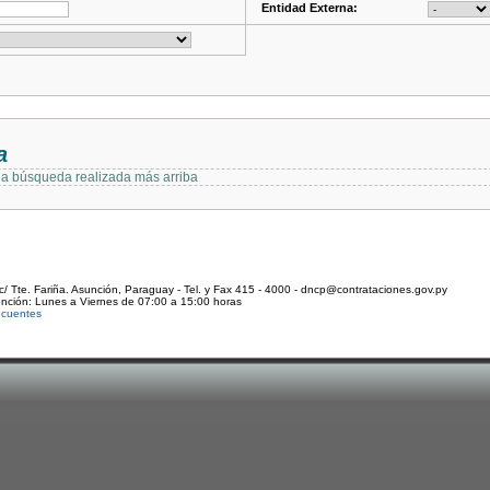
Entidad Externa:
a
 la búsqueda realizada más arriba
c/ Tte. Fariña. Asunción, Paraguay - Tel. y Fax 415 - 4000 - dncp@contrataciones.gov.py
ención: Lunes a Viernes de 07:00 a 15:00 horas
ecuentes