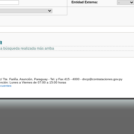
Entidad Externa:
a
 la búsqueda realizada más arriba
c/ Tte. Fariña. Asunción, Paraguay - Tel. y Fax 415 - 4000 - dncp@contrataciones.gov.py
ención: Lunes a Viernes de 07:00 a 15:00 horas
ecuentes