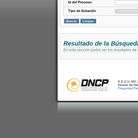
Id del Proceso:
Tipo de licitación
Resultado de la Búsqued
En esta sección podrá ver los resultados de
E.E.U.U. 961 
Horario de At
Preguntas Fr