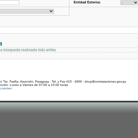
Entidad Externa:
a
 la búsqueda realizada más arriba
c/ Tte. Fariña. Asunción, Paraguay - Tel. y Fax 415 - 4000 - dncp@contrataciones.gov.py
ención: Lunes a Viernes de 07:00 a 15:00 horas
ecuentes