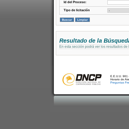
Id del Proceso:
Tipo de licitación
Resultado de la Búsqued
En esta sección podrá ver los resultados de
E.E.U.U. 961 
Horario de At
Preguntas Fr