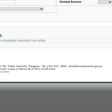
Entidad Externa:
a
 la búsqueda realizada más arriba
c/ Tte. Fariña. Asunción, Paraguay - Tel. y Fax 415 - 4000 - dncp@contrataciones.gov.py
ención: Lunes a Viernes de 07:00 a 15:00 horas
ecuentes