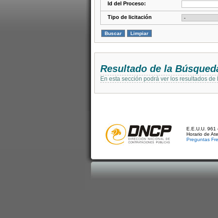
Id del Proceso:
Tipo de licitación
Resultado de la Búsqued
En esta sección podrá ver los resultados de
E.E.U.U. 961 
Horario de At
Preguntas Fr