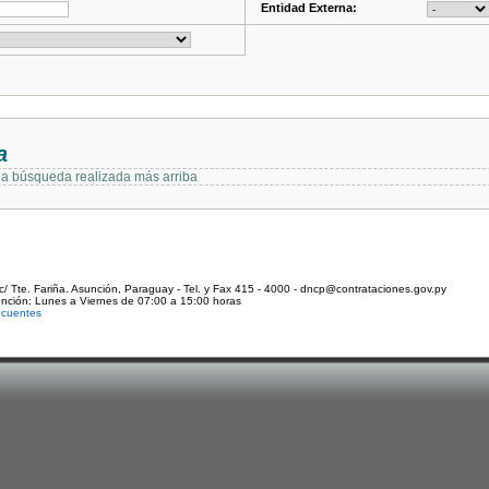
Entidad Externa:
a
 la búsqueda realizada más arriba
c/ Tte. Fariña. Asunción, Paraguay - Tel. y Fax 415 - 4000 - dncp@contrataciones.gov.py
ención: Lunes a Viernes de 07:00 a 15:00 horas
ecuentes