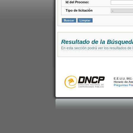
Id del Proceso:
Tipo de licitación
Resultado de la Búsqued
En esta sección podrá ver los resultados de
E.E.U.U. 961 
Horario de At
Preguntas Fr