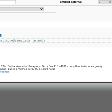
Entidad Externa:
a
 la búsqueda realizada más arriba
c/ Tte. Fariña. Asunción, Paraguay - Tel. y Fax 415 - 4000 - dncp@contrataciones.gov.py
ención: Lunes a Viernes de 07:00 a 15:00 horas
ecuentes