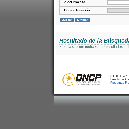
Id del Proceso:
Tipo de licitación
Resultado de la Búsqued
En esta sección podrá ver los resultados de
E.E.U.U. 961 
Horario de At
Preguntas Fr