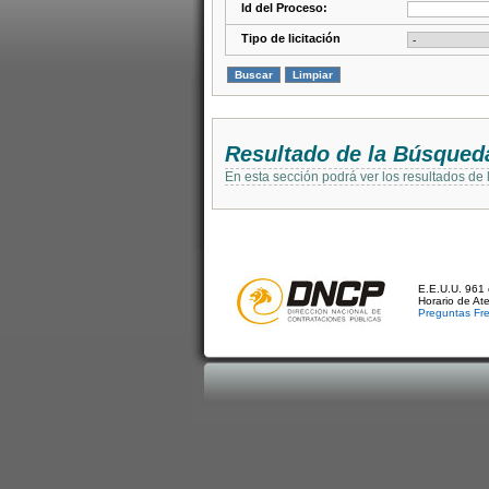
Id del Proceso:
Tipo de licitación
Resultado de la Búsqued
En esta sección podrá ver los resultados de
E.E.U.U. 961 
Horario de At
Preguntas Fr