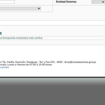
Entidad Externa:
a
 la búsqueda realizada más arriba
c/ Tte. Fariña. Asunción, Paraguay - Tel. y Fax 415 - 4000 - dncp@contrataciones.gov.py
ención: Lunes a Viernes de 07:00 a 15:00 horas
ecuentes