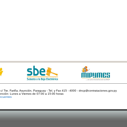
c/ Tte. Fariña. Asunción, Paraguay - Tel. y Fax 415 - 4000 - dncp@contrataciones.gov.py
tención: Lunes a Viernes de 07:00 a 15:00 horas
ecuentes