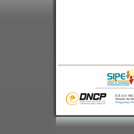
E.E.U.U. 961 
Horario de A
Preguntas Fr