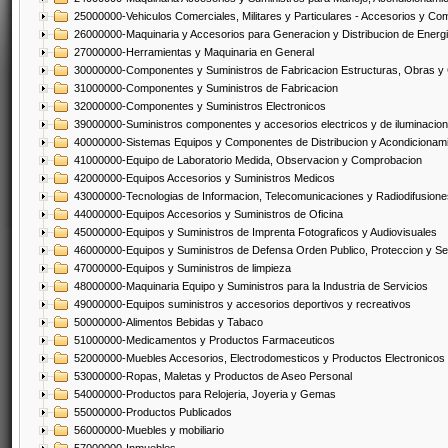
25000000-Vehiculos Comerciales, Militares y Particulares - Accesorios y C
26000000-Maquinaria y Accesorios para Generacion y Distribucion de Energ
27000000-Herramientas y Maquinaria en General
30000000-Componentes y Suministros de Fabricacion Estructuras, Obras y
31000000-Componentes y Suministros de Fabricacion
32000000-Componentes y Suministros Electronicos
39000000-Suministros componentes y accesorios electricos y de iluminacion
40000000-Sistemas Equipos y Componentes de Distribucion y Acondicionam
41000000-Equipo de Laboratorio Medida, Observacion y Comprobacion
42000000-Equipos Accesorios y Suministros Medicos
43000000-Tecnologias de Informacion, Telecomunicaciones y Radiodifusione
44000000-Equipos Accesorios y Suministros de Oficina
45000000-Equipos y Suministros de Imprenta Fotograficos y Audiovisuales
46000000-Equipos y Suministros de Defensa Orden Publico, Proteccion y Se
47000000-Equipos y Suministros de limpieza
48000000-Maquinaria Equipo y Suministros para la Industria de Servicios
49000000-Equipos suministros y accesorios deportivos y recreativos
50000000-Alimentos Bebidas y Tabaco
51000000-Medicamentos y Productos Farmaceuticos
52000000-Muebles Accesorios, Electrodomesticos y Productos Electronico
53000000-Ropas, Maletas y Productos de Aseo Personal
54000000-Productos para Relojeria, Joyeria y Gemas
55000000-Productos Publicados
56000000-Muebles y mobiliario