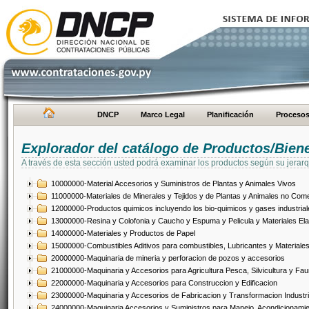
DNCP
Marco Legal
Planificación
Proceso
Explorador del catálogo de Productos/Bien
A través de esta sección usted podrá examinar los productos según su jerarq
10000000-Material Accesorios y Suministros de Plantas y Animales Vivos
11000000-Materiales de Minerales y Tejidos y de Plantas y Animales no Come
12000000-Productos quimicos incluyendo los bio-quimicos y gases industrial
13000000-Resina y Colofonia y Caucho y Espuma y Pelicula y Materiales El
14000000-Materiales y Productos de Papel
15000000-Combustibles Aditivos para combustibles, Lubricantes y Materiales
20000000-Maquinaria de mineria y perforacion de pozos y accesorios
21000000-Maquinaria y Accesorios para Agricultura Pesca, Silvicultura y Fau
22000000-Maquinaria y Accesorios para Construccion y Edificacion
23000000-Maquinaria y Accesorios de Fabricacion y Transformacion Industri
24000000-Maquinaria Accesorios y Suministros para Manejo, Acondicionamie