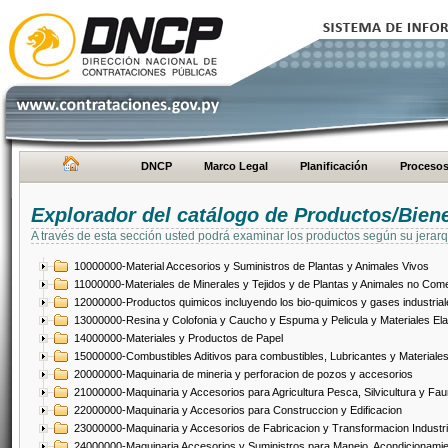
DNCP
Marco Legal
Planificación
Proceso
Explorador del catálogo de Productos/Bien
A través de esta sección usted podrá examinar los productos según su jerarq
10000000-Material Accesorios y Suministros de Plantas y Animales Vivos
11000000-Materiales de Minerales y Tejidos y de Plantas y Animales no Come
12000000-Productos quimicos incluyendo los bio-quimicos y gases industrial
13000000-Resina y Colofonia y Caucho y Espuma y Pelicula y Materiales El
14000000-Materiales y Productos de Papel
15000000-Combustibles Aditivos para combustibles, Lubricantes y Materiales
20000000-Maquinaria de mineria y perforacion de pozos y accesorios
21000000-Maquinaria y Accesorios para Agricultura Pesca, Silvicultura y Fau
22000000-Maquinaria y Accesorios para Construccion y Edificacion
23000000-Maquinaria y Accesorios de Fabricacion y Transformacion Industri
24000000-Maquinaria Accesorios y Suministros para Manejo, Acondicionamie