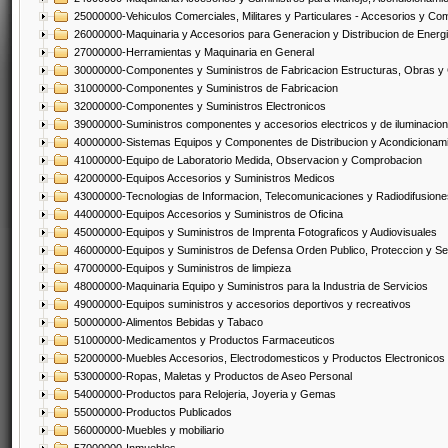
25000000-Vehiculos Comerciales, Militares y Particulares - Accesorios y C
26000000-Maquinaria y Accesorios para Generacion y Distribucion de Energ
27000000-Herramientas y Maquinaria en General
30000000-Componentes y Suministros de Fabricacion Estructuras, Obras y
31000000-Componentes y Suministros de Fabricacion
32000000-Componentes y Suministros Electronicos
39000000-Suministros componentes y accesorios electricos y de iluminacion
40000000-Sistemas Equipos y Componentes de Distribucion y Acondicionam
41000000-Equipo de Laboratorio Medida, Observacion y Comprobacion
42000000-Equipos Accesorios y Suministros Medicos
43000000-Tecnologias de Informacion, Telecomunicaciones y Radiodifusione
44000000-Equipos Accesorios y Suministros de Oficina
45000000-Equipos y Suministros de Imprenta Fotograficos y Audiovisuales
46000000-Equipos y Suministros de Defensa Orden Publico, Proteccion y Se
47000000-Equipos y Suministros de limpieza
48000000-Maquinaria Equipo y Suministros para la Industria de Servicios
49000000-Equipos suministros y accesorios deportivos y recreativos
50000000-Alimentos Bebidas y Tabaco
51000000-Medicamentos y Productos Farmaceuticos
52000000-Muebles Accesorios, Electrodomesticos y Productos Electronico
53000000-Ropas, Maletas y Productos de Aseo Personal
54000000-Productos para Relojeria, Joyeria y Gemas
55000000-Productos Publicados
56000000-Muebles y mobiliario