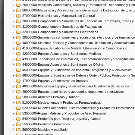
25000000-Vehiculos Comerciales, Militares y Particulares - Accesorios y C
26000000-Maquinaria y Accesorios para Generacion y Distribucion de Energ
27000000-Herramientas y Maquinaria en General
30000000-Componentes y Suministros de Fabricacion Estructuras, Obras y
31000000-Componentes y Suministros de Fabricacion
32000000-Componentes y Suministros Electronicos
39000000-Suministros componentes y accesorios electricos y de iluminacion
40000000-Sistemas Equipos y Componentes de Distribucion y Acondicionam
41000000-Equipo de Laboratorio Medida, Observacion y Comprobacion
42000000-Equipos Accesorios y Suministros Medicos
43000000-Tecnologias de Informacion, Telecomunicaciones y Radiodifusione
44000000-Equipos Accesorios y Suministros de Oficina
45000000-Equipos y Suministros de Imprenta Fotograficos y Audiovisuales
46000000-Equipos y Suministros de Defensa Orden Publico, Proteccion y Se
47000000-Equipos y Suministros de limpieza
48000000-Maquinaria Equipo y Suministros para la Industria de Servicios
49000000-Equipos suministros y accesorios deportivos y recreativos
50000000-Alimentos Bebidas y Tabaco
51000000-Medicamentos y Productos Farmaceuticos
52000000-Muebles Accesorios, Electrodomesticos y Productos Electronico
53000000-Ropas, Maletas y Productos de Aseo Personal
54000000-Productos para Relojeria, Joyeria y Gemas
55000000-Productos Publicados
56000000-Muebles y mobiliario