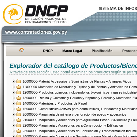
DNCP
Marco Legal
Planificación
Proceso
Explorador del catálogo de Productos/Bien
A través de esta sección usted podrá examinar los productos según su jerarq
10000000-Material Accesorios y Suministros de Plantas y Animales Vivos
11000000-Materiales de Minerales y Tejidos y de Plantas y Animales no Come
12000000-Productos quimicos incluyendo los bio-quimicos y gases industrial
13000000-Resina y Colofonia y Caucho y Espuma y Pelicula y Materiales El
14000000-Materiales y Productos de Papel
15000000-Combustibles Aditivos para combustibles, Lubricantes y Materiales
20000000-Maquinaria de mineria y perforacion de pozos y accesorios
21000000-Maquinaria y Accesorios para Agricultura Pesca, Silvicultura y Fau
22000000-Maquinaria y Accesorios para Construccion y Edificacion
23000000-Maquinaria y Accesorios de Fabricacion y Transformacion Industri
24000000-Maquinaria Accesorios y Suministros para Manejo, Acondicionamie