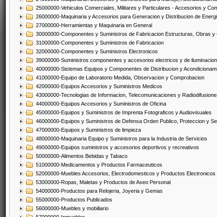
25000000-Vehiculos Comerciales, Militares y Particulares - Accesorios y C
26000000-Maquinaria y Accesorios para Generacion y Distribucion de Energ
27000000-Herramientas y Maquinaria en General
30000000-Componentes y Suministros de Fabricacion Estructuras, Obras y
31000000-Componentes y Suministros de Fabricacion
32000000-Componentes y Suministros Electronicos
39000000-Suministros componentes y accesorios electricos y de iluminacion
40000000-Sistemas Equipos y Componentes de Distribucion y Acondicionam
41000000-Equipo de Laboratorio Medida, Observacion y Comprobacion
42000000-Equipos Accesorios y Suministros Medicos
43000000-Tecnologias de Informacion, Telecomunicaciones y Radiodifusione
44000000-Equipos Accesorios y Suministros de Oficina
45000000-Equipos y Suministros de Imprenta Fotograficos y Audiovisuales
46000000-Equipos y Suministros de Defensa Orden Publico, Proteccion y Se
47000000-Equipos y Suministros de limpieza
48000000-Maquinaria Equipo y Suministros para la Industria de Servicios
49000000-Equipos suministros y accesorios deportivos y recreativos
50000000-Alimentos Bebidas y Tabaco
51000000-Medicamentos y Productos Farmaceuticos
52000000-Muebles Accesorios, Electrodomesticos y Productos Electronico
53000000-Ropas, Maletas y Productos de Aseo Personal
54000000-Productos para Relojeria, Joyeria y Gemas
55000000-Productos Publicados
56000000-Muebles y mobiliario