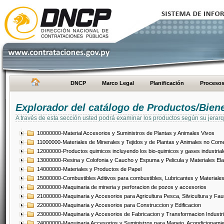
DNCP
Marco Legal
Planificación
Proceso
Explorador del catálogo de Productos/Bien
A través de esta sección usted podrá examinar los productos según su jerarq
10000000-Material Accesorios y Suministros de Plantas y Animales Vivos
11000000-Materiales de Minerales y Tejidos y de Plantas y Animales no Come
12000000-Productos quimicos incluyendo los bio-quimicos y gases industrial
13000000-Resina y Colofonia y Caucho y Espuma y Pelicula y Materiales El
14000000-Materiales y Productos de Papel
15000000-Combustibles Aditivos para combustibles, Lubricantes y Materiales
20000000-Maquinaria de mineria y perforacion de pozos y accesorios
21000000-Maquinaria y Accesorios para Agricultura Pesca, Silvicultura y Fau
22000000-Maquinaria y Accesorios para Construccion y Edificacion
23000000-Maquinaria y Accesorios de Fabricacion y Transformacion Industri
24000000-Maquinaria Accesorios y Suministros para Manejo, Acondicionamie