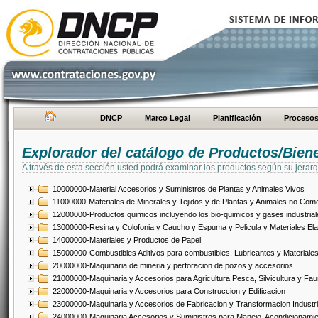
DNCP
Marco Legal
Planificación
Proceso
Explorador del catálogo de Productos/Bien
A través de esta sección usted podrá examinar los productos según su jerarq
10000000-Material Accesorios y Suministros de Plantas y Animales Vivos
11000000-Materiales de Minerales y Tejidos y de Plantas y Animales no Come
12000000-Productos quimicos incluyendo los bio-quimicos y gases industrial
13000000-Resina y Colofonia y Caucho y Espuma y Pelicula y Materiales El
14000000-Materiales y Productos de Papel
15000000-Combustibles Aditivos para combustibles, Lubricantes y Materiales
20000000-Maquinaria de mineria y perforacion de pozos y accesorios
21000000-Maquinaria y Accesorios para Agricultura Pesca, Silvicultura y Fau
22000000-Maquinaria y Accesorios para Construccion y Edificacion
23000000-Maquinaria y Accesorios de Fabricacion y Transformacion Industri
24000000-Maquinaria Accesorios y Suministros para Manejo, Acondicionamie