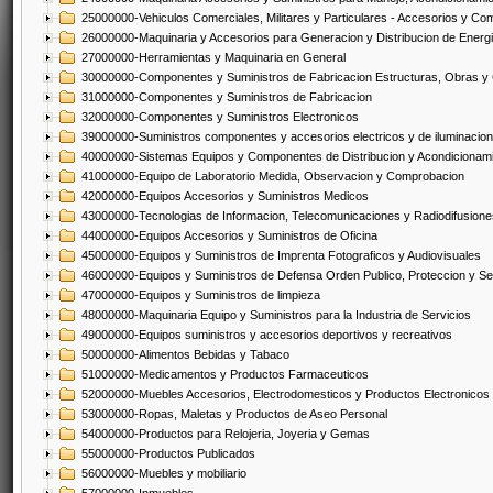
25000000-Vehiculos Comerciales, Militares y Particulares - Accesorios y C
26000000-Maquinaria y Accesorios para Generacion y Distribucion de Energ
27000000-Herramientas y Maquinaria en General
30000000-Componentes y Suministros de Fabricacion Estructuras, Obras y
31000000-Componentes y Suministros de Fabricacion
32000000-Componentes y Suministros Electronicos
39000000-Suministros componentes y accesorios electricos y de iluminacion
40000000-Sistemas Equipos y Componentes de Distribucion y Acondicionam
41000000-Equipo de Laboratorio Medida, Observacion y Comprobacion
42000000-Equipos Accesorios y Suministros Medicos
43000000-Tecnologias de Informacion, Telecomunicaciones y Radiodifusione
44000000-Equipos Accesorios y Suministros de Oficina
45000000-Equipos y Suministros de Imprenta Fotograficos y Audiovisuales
46000000-Equipos y Suministros de Defensa Orden Publico, Proteccion y Se
47000000-Equipos y Suministros de limpieza
48000000-Maquinaria Equipo y Suministros para la Industria de Servicios
49000000-Equipos suministros y accesorios deportivos y recreativos
50000000-Alimentos Bebidas y Tabaco
51000000-Medicamentos y Productos Farmaceuticos
52000000-Muebles Accesorios, Electrodomesticos y Productos Electronico
53000000-Ropas, Maletas y Productos de Aseo Personal
54000000-Productos para Relojeria, Joyeria y Gemas
55000000-Productos Publicados
56000000-Muebles y mobiliario