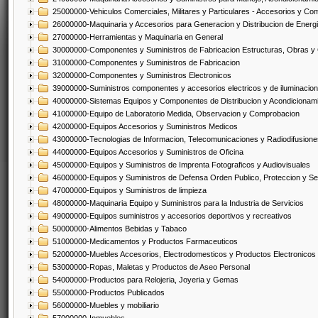
25000000-Vehiculos Comerciales, Militares y Particulares - Accesorios y C
26000000-Maquinaria y Accesorios para Generacion y Distribucion de Energ
27000000-Herramientas y Maquinaria en General
30000000-Componentes y Suministros de Fabricacion Estructuras, Obras y
31000000-Componentes y Suministros de Fabricacion
32000000-Componentes y Suministros Electronicos
39000000-Suministros componentes y accesorios electricos y de iluminacion
40000000-Sistemas Equipos y Componentes de Distribucion y Acondicionam
41000000-Equipo de Laboratorio Medida, Observacion y Comprobacion
42000000-Equipos Accesorios y Suministros Medicos
43000000-Tecnologias de Informacion, Telecomunicaciones y Radiodifusione
44000000-Equipos Accesorios y Suministros de Oficina
45000000-Equipos y Suministros de Imprenta Fotograficos y Audiovisuales
46000000-Equipos y Suministros de Defensa Orden Publico, Proteccion y Se
47000000-Equipos y Suministros de limpieza
48000000-Maquinaria Equipo y Suministros para la Industria de Servicios
49000000-Equipos suministros y accesorios deportivos y recreativos
50000000-Alimentos Bebidas y Tabaco
51000000-Medicamentos y Productos Farmaceuticos
52000000-Muebles Accesorios, Electrodomesticos y Productos Electronico
53000000-Ropas, Maletas y Productos de Aseo Personal
54000000-Productos para Relojeria, Joyeria y Gemas
55000000-Productos Publicados
56000000-Muebles y mobiliario