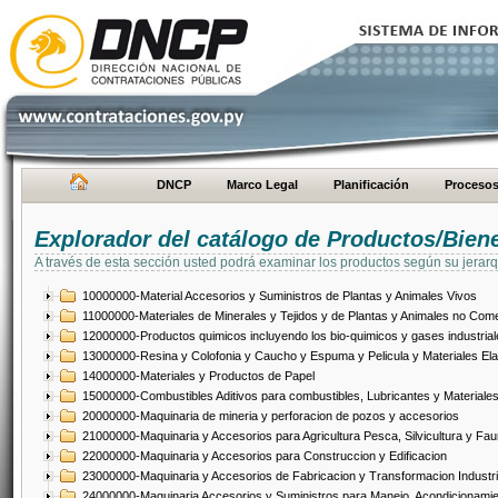
DNCP
Marco Legal
Planificación
Proceso
Explorador del catálogo de Productos/Bien
A través de esta sección usted podrá examinar los productos según su jerarq
10000000-Material Accesorios y Suministros de Plantas y Animales Vivos
11000000-Materiales de Minerales y Tejidos y de Plantas y Animales no Come
12000000-Productos quimicos incluyendo los bio-quimicos y gases industrial
13000000-Resina y Colofonia y Caucho y Espuma y Pelicula y Materiales El
14000000-Materiales y Productos de Papel
15000000-Combustibles Aditivos para combustibles, Lubricantes y Materiales
20000000-Maquinaria de mineria y perforacion de pozos y accesorios
21000000-Maquinaria y Accesorios para Agricultura Pesca, Silvicultura y Fau
22000000-Maquinaria y Accesorios para Construccion y Edificacion
23000000-Maquinaria y Accesorios de Fabricacion y Transformacion Industri
24000000-Maquinaria Accesorios y Suministros para Manejo, Acondicionamie