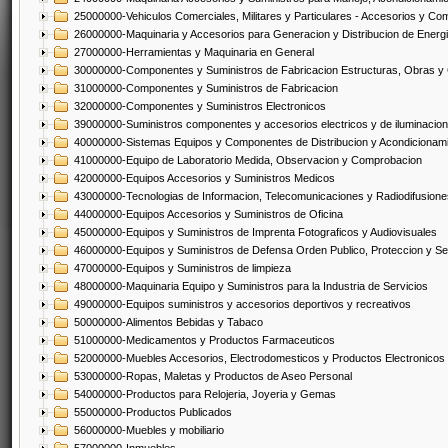
25000000-Vehiculos Comerciales, Militares y Particulares - Accesorios y C
26000000-Maquinaria y Accesorios para Generacion y Distribucion de Energ
27000000-Herramientas y Maquinaria en General
30000000-Componentes y Suministros de Fabricacion Estructuras, Obras y
31000000-Componentes y Suministros de Fabricacion
32000000-Componentes y Suministros Electronicos
39000000-Suministros componentes y accesorios electricos y de iluminacion
40000000-Sistemas Equipos y Componentes de Distribucion y Acondicionam
41000000-Equipo de Laboratorio Medida, Observacion y Comprobacion
42000000-Equipos Accesorios y Suministros Medicos
43000000-Tecnologias de Informacion, Telecomunicaciones y Radiodifusione
44000000-Equipos Accesorios y Suministros de Oficina
45000000-Equipos y Suministros de Imprenta Fotograficos y Audiovisuales
46000000-Equipos y Suministros de Defensa Orden Publico, Proteccion y Se
47000000-Equipos y Suministros de limpieza
48000000-Maquinaria Equipo y Suministros para la Industria de Servicios
49000000-Equipos suministros y accesorios deportivos y recreativos
50000000-Alimentos Bebidas y Tabaco
51000000-Medicamentos y Productos Farmaceuticos
52000000-Muebles Accesorios, Electrodomesticos y Productos Electronico
53000000-Ropas, Maletas y Productos de Aseo Personal
54000000-Productos para Relojeria, Joyeria y Gemas
55000000-Productos Publicados
56000000-Muebles y mobiliario