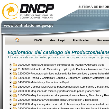
DNCP
Marco Legal
Planificación
Proceso
Explorador del catálogo de Productos/Bien
A través de esta sección usted podrá examinar los productos según su jerarq
10000000-Material Accesorios y Suministros de Plantas y Animales Vivos
11000000-Materiales de Minerales y Tejidos y de Plantas y Animales no Come
12000000-Productos quimicos incluyendo los bio-quimicos y gases industrial
13000000-Resina y Colofonia y Caucho y Espuma y Pelicula y Materiales El
14000000-Materiales y Productos de Papel
15000000-Combustibles Aditivos para combustibles, Lubricantes y Materiales
20000000-Maquinaria de mineria y perforacion de pozos y accesorios
21000000-Maquinaria y Accesorios para Agricultura Pesca, Silvicultura y Fau
22000000-Maquinaria y Accesorios para Construccion y Edificacion
23000000-Maquinaria y Accesorios de Fabricacion y Transformacion Industri
24000000-Maquinaria Accesorios y Suministros para Manejo, Acondicionamie