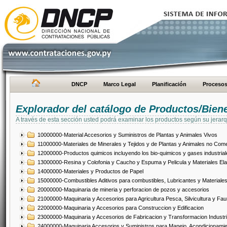
DNCP
Marco Legal
Planificación
Proceso
Explorador del catálogo de Productos/Bien
A través de esta sección usted podrá examinar los productos según su jerarq
10000000-Material Accesorios y Suministros de Plantas y Animales Vivos
11000000-Materiales de Minerales y Tejidos y de Plantas y Animales no Come
12000000-Productos quimicos incluyendo los bio-quimicos y gases industrial
13000000-Resina y Colofonia y Caucho y Espuma y Pelicula y Materiales El
14000000-Materiales y Productos de Papel
15000000-Combustibles Aditivos para combustibles, Lubricantes y Materiales
20000000-Maquinaria de mineria y perforacion de pozos y accesorios
21000000-Maquinaria y Accesorios para Agricultura Pesca, Silvicultura y Fau
22000000-Maquinaria y Accesorios para Construccion y Edificacion
23000000-Maquinaria y Accesorios de Fabricacion y Transformacion Industri
24000000-Maquinaria Accesorios y Suministros para Manejo, Acondicionamie