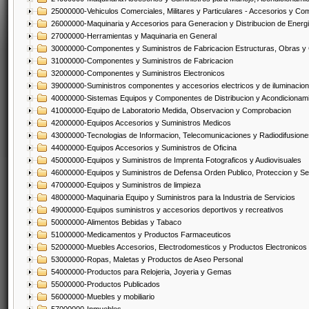
25000000-Vehiculos Comerciales, Militares y Particulares - Accesorios y C
26000000-Maquinaria y Accesorios para Generacion y Distribucion de Energ
27000000-Herramientas y Maquinaria en General
30000000-Componentes y Suministros de Fabricacion Estructuras, Obras y
31000000-Componentes y Suministros de Fabricacion
32000000-Componentes y Suministros Electronicos
39000000-Suministros componentes y accesorios electricos y de iluminacion
40000000-Sistemas Equipos y Componentes de Distribucion y Acondicionam
41000000-Equipo de Laboratorio Medida, Observacion y Comprobacion
42000000-Equipos Accesorios y Suministros Medicos
43000000-Tecnologias de Informacion, Telecomunicaciones y Radiodifusione
44000000-Equipos Accesorios y Suministros de Oficina
45000000-Equipos y Suministros de Imprenta Fotograficos y Audiovisuales
46000000-Equipos y Suministros de Defensa Orden Publico, Proteccion y Se
47000000-Equipos y Suministros de limpieza
48000000-Maquinaria Equipo y Suministros para la Industria de Servicios
49000000-Equipos suministros y accesorios deportivos y recreativos
50000000-Alimentos Bebidas y Tabaco
51000000-Medicamentos y Productos Farmaceuticos
52000000-Muebles Accesorios, Electrodomesticos y Productos Electronico
53000000-Ropas, Maletas y Productos de Aseo Personal
54000000-Productos para Relojeria, Joyeria y Gemas
55000000-Productos Publicados
56000000-Muebles y mobiliario