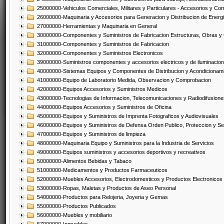
25000000-Vehiculos Comerciales, Militares y Particulares - Accesorios y C
26000000-Maquinaria y Accesorios para Generacion y Distribucion de Energ
27000000-Herramientas y Maquinaria en General
30000000-Componentes y Suministros de Fabricacion Estructuras, Obras y
31000000-Componentes y Suministros de Fabricacion
32000000-Componentes y Suministros Electronicos
39000000-Suministros componentes y accesorios electricos y de iluminacion
40000000-Sistemas Equipos y Componentes de Distribucion y Acondicionam
41000000-Equipo de Laboratorio Medida, Observacion y Comprobacion
42000000-Equipos Accesorios y Suministros Medicos
43000000-Tecnologias de Informacion, Telecomunicaciones y Radiodifusione
44000000-Equipos Accesorios y Suministros de Oficina
45000000-Equipos y Suministros de Imprenta Fotograficos y Audiovisuales
46000000-Equipos y Suministros de Defensa Orden Publico, Proteccion y Se
47000000-Equipos y Suministros de limpieza
48000000-Maquinaria Equipo y Suministros para la Industria de Servicios
49000000-Equipos suministros y accesorios deportivos y recreativos
50000000-Alimentos Bebidas y Tabaco
51000000-Medicamentos y Productos Farmaceuticos
52000000-Muebles Accesorios, Electrodomesticos y Productos Electronico
53000000-Ropas, Maletas y Productos de Aseo Personal
54000000-Productos para Relojeria, Joyeria y Gemas
55000000-Productos Publicados
56000000-Muebles y mobiliario