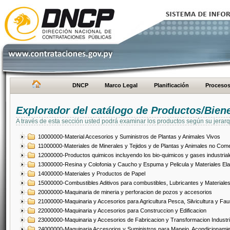
DNCP
Marco Legal
Planificación
Proceso
Explorador del catálogo de Productos/Bien
A través de esta sección usted podrá examinar los productos según su jerarq
10000000-Material Accesorios y Suministros de Plantas y Animales Vivos
11000000-Materiales de Minerales y Tejidos y de Plantas y Animales no Come
12000000-Productos quimicos incluyendo los bio-quimicos y gases industrial
13000000-Resina y Colofonia y Caucho y Espuma y Pelicula y Materiales El
14000000-Materiales y Productos de Papel
15000000-Combustibles Aditivos para combustibles, Lubricantes y Materiales
20000000-Maquinaria de mineria y perforacion de pozos y accesorios
21000000-Maquinaria y Accesorios para Agricultura Pesca, Silvicultura y Fau
22000000-Maquinaria y Accesorios para Construccion y Edificacion
23000000-Maquinaria y Accesorios de Fabricacion y Transformacion Industri
24000000-Maquinaria Accesorios y Suministros para Manejo, Acondicionamie