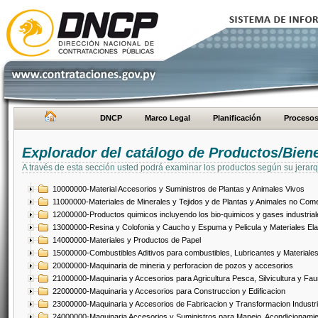
DNCP
Marco Legal
Planificación
Proceso
Explorador del catálogo de Productos/Bien
A través de esta sección usted podrá examinar los productos según su jerarq
10000000-Material Accesorios y Suministros de Plantas y Animales Vivos
11000000-Materiales de Minerales y Tejidos y de Plantas y Animales no Come
12000000-Productos quimicos incluyendo los bio-quimicos y gases industrial
13000000-Resina y Colofonia y Caucho y Espuma y Pelicula y Materiales El
14000000-Materiales y Productos de Papel
15000000-Combustibles Aditivos para combustibles, Lubricantes y Materiales
20000000-Maquinaria de mineria y perforacion de pozos y accesorios
21000000-Maquinaria y Accesorios para Agricultura Pesca, Silvicultura y Fau
22000000-Maquinaria y Accesorios para Construccion y Edificacion
23000000-Maquinaria y Accesorios de Fabricacion y Transformacion Industri
24000000-Maquinaria Accesorios y Suministros para Manejo, Acondicionamie