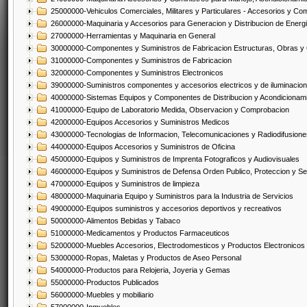
25000000-Vehiculos Comerciales, Militares y Particulares - Accesorios y C
26000000-Maquinaria y Accesorios para Generacion y Distribucion de Energ
27000000-Herramientas y Maquinaria en General
30000000-Componentes y Suministros de Fabricacion Estructuras, Obras y
31000000-Componentes y Suministros de Fabricacion
32000000-Componentes y Suministros Electronicos
39000000-Suministros componentes y accesorios electricos y de iluminacion
40000000-Sistemas Equipos y Componentes de Distribucion y Acondicionam
41000000-Equipo de Laboratorio Medida, Observacion y Comprobacion
42000000-Equipos Accesorios y Suministros Medicos
43000000-Tecnologias de Informacion, Telecomunicaciones y Radiodifusione
44000000-Equipos Accesorios y Suministros de Oficina
45000000-Equipos y Suministros de Imprenta Fotograficos y Audiovisuales
46000000-Equipos y Suministros de Defensa Orden Publico, Proteccion y Se
47000000-Equipos y Suministros de limpieza
48000000-Maquinaria Equipo y Suministros para la Industria de Servicios
49000000-Equipos suministros y accesorios deportivos y recreativos
50000000-Alimentos Bebidas y Tabaco
51000000-Medicamentos y Productos Farmaceuticos
52000000-Muebles Accesorios, Electrodomesticos y Productos Electronico
53000000-Ropas, Maletas y Productos de Aseo Personal
54000000-Productos para Relojeria, Joyeria y Gemas
55000000-Productos Publicados
56000000-Muebles y mobiliario