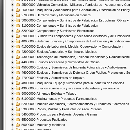
25000000-Vehiculos Comerciales, Militares y Particulares - Accesorios y C
26000000-Maquinaria y Accesorios para Generacion y Distribucion de Energ
27000000-Herramientas y Maquinaria en General
30000000-Componentes y Suministros de Fabricacion Estructuras, Obras y
31000000-Componentes y Suministros de Fabricacion
32000000-Componentes y Suministros Electronicos
39000000-Suministros componentes y accesorios electricos y de iluminacion
40000000-Sistemas Equipos y Componentes de Distribucion y Acondicionam
41000000-Equipo de Laboratorio Medida, Observacion y Comprobacion
42000000-Equipos Accesorios y Suministros Medicos
43000000-Tecnologias de Informacion, Telecomunicaciones y Radiodifusione
44000000-Equipos Accesorios y Suministros de Oficina
45000000-Equipos y Suministros de Imprenta Fotograficos y Audiovisuales
46000000-Equipos y Suministros de Defensa Orden Publico, Proteccion y Se
47000000-Equipos y Suministros de limpieza
48000000-Maquinaria Equipo y Suministros para la Industria de Servicios
49000000-Equipos suministros y accesorios deportivos y recreativos
50000000-Alimentos Bebidas y Tabaco
51000000-Medicamentos y Productos Farmaceuticos
52000000-Muebles Accesorios, Electrodomesticos y Productos Electronico
53000000-Ropas, Maletas y Productos de Aseo Personal
54000000-Productos para Relojeria, Joyeria y Gemas
55000000-Productos Publicados
56000000-Muebles y mobiliario