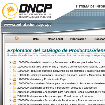
DNCP
Marco Legal
Planificación
Proceso
Explorador del catálogo de Productos/Bien
A través de esta sección usted podrá examinar los productos según su jerarq
10000000-Material Accesorios y Suministros de Plantas y Animales Vivos
11000000-Materiales de Minerales y Tejidos y de Plantas y Animales no Come
12000000-Productos quimicos incluyendo los bio-quimicos y gases industrial
13000000-Resina y Colofonia y Caucho y Espuma y Pelicula y Materiales El
14000000-Materiales y Productos de Papel
15000000-Combustibles Aditivos para combustibles, Lubricantes y Materiales
20000000-Maquinaria de mineria y perforacion de pozos y accesorios
21000000-Maquinaria y Accesorios para Agricultura Pesca, Silvicultura y Fau
22000000-Maquinaria y Accesorios para Construccion y Edificacion
23000000-Maquinaria y Accesorios de Fabricacion y Transformacion Industri
24000000-Maquinaria Accesorios y Suministros para Manejo, Acondicionamie