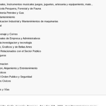
ales, Instrumentos musicales juegos, juguetes, artesania y equipamiento, mate...
cola Pesquera, Forestal y de Fauna
neria Petroleo y Gas
Mantenimiento
cacion Industrial y Mantenimientos de maquinarias
al
cenaje y Correo
nales de Empresa y Administrativos
 investigacion y tecnologia
, Graficos y de Bellas Artes
 Relacionados con el Sector Publico
guros
rmacion
on, Alojamiento y Entretenimiento
ticos
 Orden Publico y Seguridad
os Civicos
as y Vías