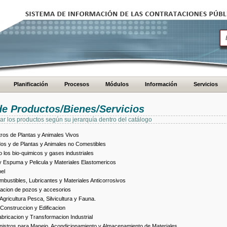
Planificación
Procesos
Módulos
Información
Servicios
de Productos/Bienes/Servicios
ar los productos según su jerarquía dentro del catálogo
ros de Plantas y Animales Vivos
dos y de Plantas y Animales no Comestibles
los bio-quimicos y gases industriales
 Espuma y Pelicula y Materiales Elastomericos
el
bustibles, Lubricantes y Materiales Anticorrosivos
racion de pozos y accesorios
ricultura Pesca, Silvicultura y Fauna.
Construccion y Edificacion
ricacion y Transformacion Industrial
istros para Manejo, Acondicionamiento y Almacenamiento de Materiales