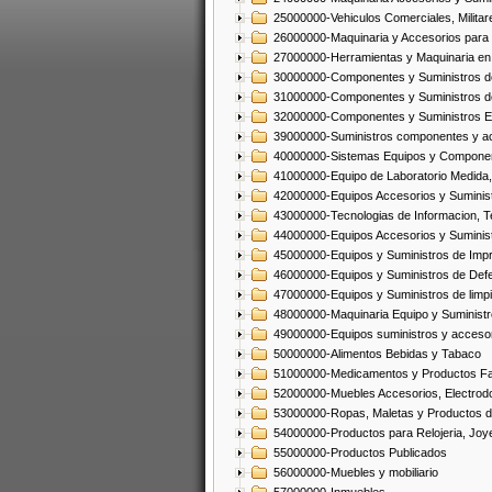
25000000-Vehiculos Comerciales, Militar
26000000-Maquinaria y Accesorios para 
27000000-Herramientas y Maquinaria en
30000000-Componentes y Suministros de
31000000-Componentes y Suministros d
32000000-Componentes y Suministros El
39000000-Suministros componentes y acc
40000000-Sistemas Equipos y Component
41000000-Equipo de Laboratorio Medida
42000000-Equipos Accesorios y Suminis
43000000-Tecnologias de Informacion, T
44000000-Equipos Accesorios y Suminist
45000000-Equipos y Suministros de Impr
46000000-Equipos y Suministros de Defe
47000000-Equipos y Suministros de limp
48000000-Maquinaria Equipo y Suministro
49000000-Equipos suministros y accesor
50000000-Alimentos Bebidas y Tabaco
51000000-Medicamentos y Productos F
52000000-Muebles Accesorios, Electrod
53000000-Ropas, Maletas y Productos d
54000000-Productos para Relojeria, Jo
55000000-Productos Publicados
56000000-Muebles y mobiliario