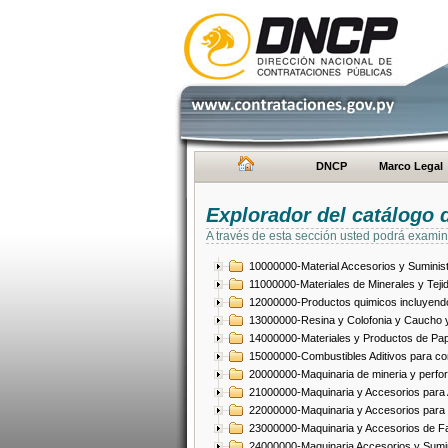
DNCP
Marco Legal
Explorador del catálogo 
A través de esta sección usted podrá examin
10000000-Material Accesorios y Suminist
11000000-Materiales de Minerales y Teji
12000000-Productos quimicos incluyendo 
13000000-Resina y Colofonia y Caucho y
14000000-Materiales y Productos de Pap
15000000-Combustibles Aditivos para com
20000000-Maquinaria de mineria y perfo
21000000-Maquinaria y Accesorios para Ag
22000000-Maquinaria y Accesorios para 
23000000-Maquinaria y Accesorios de Fab
24000000-Maquinaria Accesorios y Sumin