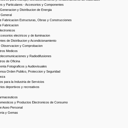
es y Particulares - Accesorios y Componentes
Generacion y Distribucion de Energia
 General
 Fabricacion Estructuras, Obras y Construcciones
e Fabricacion
ectronicos
esorios electricos y de iluminacion
es de Distribucion y Acondicionamiento
, Observacion y Comprobacion
tros Medicos
elecomunicaciones y Radiodifusiones
ros de Oficina
enta Fotograficos y Audiovisuales
nsa Orden Publico, Proteccion y Seguridad
ieza
s para la Industria de Servicios
ios deportivos y recreativos
armaceuticos
omesticos y Productos Electronicos de Consumo
e Aseo Personal
yeria y Gemas