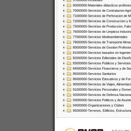
57000000-Inmuebles
60000000-Materiales didacticos profesion
70000000-Servicios de Contratacion Agri
71000000-Servicios de Perforacion de Mi
72000000-Servicios de Construccion y 
73000000-Servicios de Produccion, Fabri
76000000-Servicios de Limpieza Industri
77000000-Servicios Medioambientales
78000000-Servicios de Transporte Alma
80000000-Servicios de Gestion Profesio
81000000-Servicios basados en ingenieria
82000000-Servicios Editoriales de Diseño
83000000-Servicios Publicos y Servicios
84000000-Servicios Financieros y de Se
85000000-Servicios Sanitarios
86000000-Servicios Educativos y de Fo
90000000-Servicios de Viajes, Alimentaci
91000000-Servicios Personales y Domes
92000000-Servicios de Defensa Nacional
93000000-Servicios Politicos y de Asunt
94000000-Organizaciones y Clubes
95000000-Terrenos, Edificios, Estructur