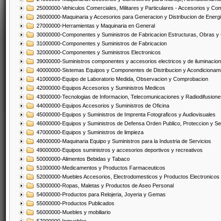
25000000-Vehiculos Comerciales, Militares y Particulares - Accesorios y C
26000000-Maquinaria y Accesorios para Generacion y Distribucion de Energ
27000000-Herramientas y Maquinaria en General
30000000-Componentes y Suministros de Fabricacion Estructuras, Obras y
31000000-Componentes y Suministros de Fabricacion
32000000-Componentes y Suministros Electronicos
39000000-Suministros componentes y accesorios electricos y de iluminacion
40000000-Sistemas Equipos y Componentes de Distribucion y Acondicionam
41000000-Equipo de Laboratorio Medida, Observacion y Comprobacion
42000000-Equipos Accesorios y Suministros Medicos
43000000-Tecnologias de Informacion, Telecomunicaciones y Radiodifusione
44000000-Equipos Accesorios y Suministros de Oficina
45000000-Equipos y Suministros de Imprenta Fotograficos y Audiovisuales
46000000-Equipos y Suministros de Defensa Orden Publico, Proteccion y Se
47000000-Equipos y Suministros de limpieza
48000000-Maquinaria Equipo y Suministros para la Industria de Servicios
49000000-Equipos suministros y accesorios deportivos y recreativos
50000000-Alimentos Bebidas y Tabaco
51000000-Medicamentos y Productos Farmaceuticos
52000000-Muebles Accesorios, Electrodomesticos y Productos Electronico
53000000-Ropas, Maletas y Productos de Aseo Personal
54000000-Productos para Relojeria, Joyeria y Gemas
55000000-Productos Publicados
56000000-Muebles y mobiliario