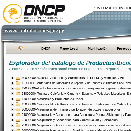
DNCP
Marco Legal
Planificación
Proceso
Explorador del catálogo de Productos/Bien
A través de esta sección usted podrá examinar los productos según su jerarq
10000000-Material Accesorios y Suministros de Plantas y Animales Vivos
11000000-Materiales de Minerales y Tejidos y de Plantas y Animales no Come
12000000-Productos quimicos incluyendo los bio-quimicos y gases industrial
13000000-Resina y Colofonia y Caucho y Espuma y Pelicula y Materiales El
14000000-Materiales y Productos de Papel
15000000-Combustibles Aditivos para combustibles, Lubricantes y Materiales
20000000-Maquinaria de mineria y perforacion de pozos y accesorios
21000000-Maquinaria y Accesorios para Agricultura Pesca, Silvicultura y Fau
22000000-Maquinaria y Accesorios para Construccion y Edificacion
23000000-Maquinaria y Accesorios de Fabricacion y Transformacion Industri
24000000-Maquinaria Accesorios y Suministros para Manejo, Acondicionamie