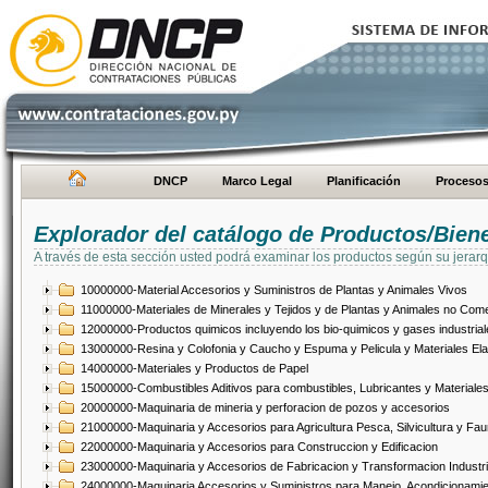
DNCP
Marco Legal
Planificación
Proceso
Explorador del catálogo de Productos/Bien
A través de esta sección usted podrá examinar los productos según su jerarq
10000000-Material Accesorios y Suministros de Plantas y Animales Vivos
11000000-Materiales de Minerales y Tejidos y de Plantas y Animales no Come
12000000-Productos quimicos incluyendo los bio-quimicos y gases industrial
13000000-Resina y Colofonia y Caucho y Espuma y Pelicula y Materiales El
14000000-Materiales y Productos de Papel
15000000-Combustibles Aditivos para combustibles, Lubricantes y Materiales
20000000-Maquinaria de mineria y perforacion de pozos y accesorios
21000000-Maquinaria y Accesorios para Agricultura Pesca, Silvicultura y Fau
22000000-Maquinaria y Accesorios para Construccion y Edificacion
23000000-Maquinaria y Accesorios de Fabricacion y Transformacion Industri
24000000-Maquinaria Accesorios y Suministros para Manejo, Acondicionamie