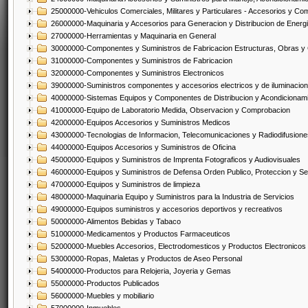
25000000-Vehiculos Comerciales, Militares y Particulares - Accesorios y C
26000000-Maquinaria y Accesorios para Generacion y Distribucion de Energ
27000000-Herramientas y Maquinaria en General
30000000-Componentes y Suministros de Fabricacion Estructuras, Obras y
31000000-Componentes y Suministros de Fabricacion
32000000-Componentes y Suministros Electronicos
39000000-Suministros componentes y accesorios electricos y de iluminacion
40000000-Sistemas Equipos y Componentes de Distribucion y Acondicionam
41000000-Equipo de Laboratorio Medida, Observacion y Comprobacion
42000000-Equipos Accesorios y Suministros Medicos
43000000-Tecnologias de Informacion, Telecomunicaciones y Radiodifusione
44000000-Equipos Accesorios y Suministros de Oficina
45000000-Equipos y Suministros de Imprenta Fotograficos y Audiovisuales
46000000-Equipos y Suministros de Defensa Orden Publico, Proteccion y Se
47000000-Equipos y Suministros de limpieza
48000000-Maquinaria Equipo y Suministros para la Industria de Servicios
49000000-Equipos suministros y accesorios deportivos y recreativos
50000000-Alimentos Bebidas y Tabaco
51000000-Medicamentos y Productos Farmaceuticos
52000000-Muebles Accesorios, Electrodomesticos y Productos Electronico
53000000-Ropas, Maletas y Productos de Aseo Personal
54000000-Productos para Relojeria, Joyeria y Gemas
55000000-Productos Publicados
56000000-Muebles y mobiliario