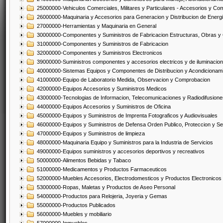
25000000-Vehiculos Comerciales, Militares y Particulares - Accesorios y C
26000000-Maquinaria y Accesorios para Generacion y Distribucion de Energ
27000000-Herramientas y Maquinaria en General
30000000-Componentes y Suministros de Fabricacion Estructuras, Obras y
31000000-Componentes y Suministros de Fabricacion
32000000-Componentes y Suministros Electronicos
39000000-Suministros componentes y accesorios electricos y de iluminacion
40000000-Sistemas Equipos y Componentes de Distribucion y Acondicionam
41000000-Equipo de Laboratorio Medida, Observacion y Comprobacion
42000000-Equipos Accesorios y Suministros Medicos
43000000-Tecnologias de Informacion, Telecomunicaciones y Radiodifusione
44000000-Equipos Accesorios y Suministros de Oficina
45000000-Equipos y Suministros de Imprenta Fotograficos y Audiovisuales
46000000-Equipos y Suministros de Defensa Orden Publico, Proteccion y Se
47000000-Equipos y Suministros de limpieza
48000000-Maquinaria Equipo y Suministros para la Industria de Servicios
49000000-Equipos suministros y accesorios deportivos y recreativos
50000000-Alimentos Bebidas y Tabaco
51000000-Medicamentos y Productos Farmaceuticos
52000000-Muebles Accesorios, Electrodomesticos y Productos Electronico
53000000-Ropas, Maletas y Productos de Aseo Personal
54000000-Productos para Relojeria, Joyeria y Gemas
55000000-Productos Publicados
56000000-Muebles y mobiliario