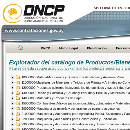
DNCP
Marco Legal
Planificación
Proceso
Explorador del catálogo de Productos/Bien
A través de esta sección usted podrá examinar los productos según su jerarq
10000000-Material Accesorios y Suministros de Plantas y Animales Vivos
11000000-Materiales de Minerales y Tejidos y de Plantas y Animales no Come
12000000-Productos quimicos incluyendo los bio-quimicos y gases industrial
13000000-Resina y Colofonia y Caucho y Espuma y Pelicula y Materiales El
14000000-Materiales y Productos de Papel
15000000-Combustibles Aditivos para combustibles, Lubricantes y Materiales
20000000-Maquinaria de mineria y perforacion de pozos y accesorios
21000000-Maquinaria y Accesorios para Agricultura Pesca, Silvicultura y Fau
22000000-Maquinaria y Accesorios para Construccion y Edificacion
23000000-Maquinaria y Accesorios de Fabricacion y Transformacion Industri
24000000-Maquinaria Accesorios y Suministros para Manejo, Acondicionamie