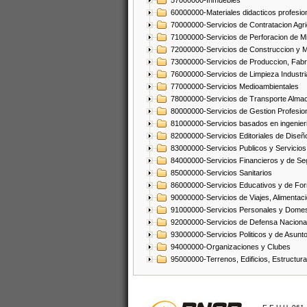
57000000-Inmuebles
60000000-Materiales didacticos profesion
70000000-Servicios de Contratacion Agri
71000000-Servicios de Perforacion de Mi
72000000-Servicios de Construccion y 
73000000-Servicios de Produccion, Fabri
76000000-Servicios de Limpieza Industri
77000000-Servicios Medioambientales
78000000-Servicios de Transporte Alma
80000000-Servicios de Gestion Profesio
81000000-Servicios basados en ingenieria
82000000-Servicios Editoriales de Diseño
83000000-Servicios Publicos y Servicios
84000000-Servicios Financieros y de Se
85000000-Servicios Sanitarios
86000000-Servicios Educativos y de Fo
90000000-Servicios de Viajes, Alimentaci
91000000-Servicios Personales y Domes
92000000-Servicios de Defensa Nacional
93000000-Servicios Politicos y de Asunt
94000000-Organizaciones y Clubes
95000000-Terrenos, Edificios, Estructur