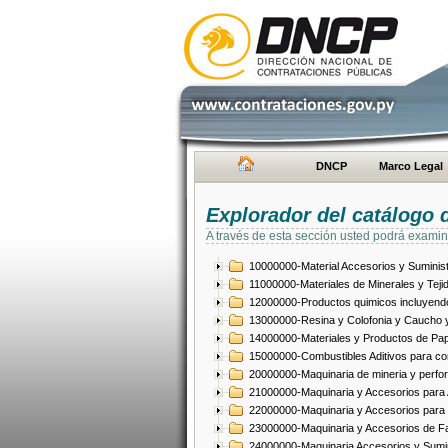
DNCP
Marco Legal
Explorador del catálogo 
A través de esta sección usted podrá examin
10000000-Material Accesorios y Suminist
11000000-Materiales de Minerales y Teji
12000000-Productos quimicos incluyendo 
13000000-Resina y Colofonia y Caucho y
14000000-Materiales y Productos de Pap
15000000-Combustibles Aditivos para com
20000000-Maquinaria de mineria y perfo
21000000-Maquinaria y Accesorios para Ag
22000000-Maquinaria y Accesorios para 
23000000-Maquinaria y Accesorios de Fab
24000000-Maquinaria Accesorios y Sumin