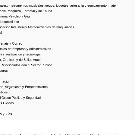
ales, Instrumentos musicales juegos, juguetes, artesania y equipamiento, mate...
cola Pesquera, Forestal y de Fauna
neria Petroleo y Gas
Mantenimiento
cacion Industrial y Mantenimientos de maquinarias
al
cenaje y Correo
nales de Empresa y Administrativos
 investigacion y tecnologia
, Graficos y de Bellas Artes
 Relacionados con el Sector Publico
guros
rmacion
on, Alojamiento y Entretenimiento
ticos
 Orden Publico y Seguridad
os Civicos
as y Vías