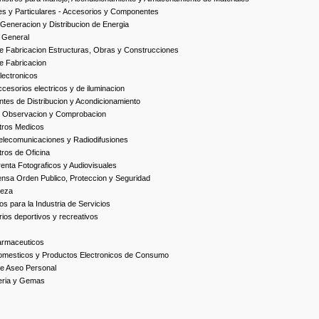
es y Particulares - Accesorios y Componentes
Generacion y Distribucion de Energia
 General
 Fabricacion Estructuras, Obras y Construcciones
e Fabricacion
ectronicos
esorios electricos y de iluminacion
es de Distribucion y Acondicionamiento
, Observacion y Comprobacion
tros Medicos
elecomunicaciones y Radiodifusiones
ros de Oficina
enta Fotograficos y Audiovisuales
nsa Orden Publico, Proteccion y Seguridad
ieza
s para la Industria de Servicios
ios deportivos y recreativos
armaceuticos
omesticos y Productos Electronicos de Consumo
e Aseo Personal
yeria y Gemas