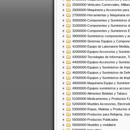
25000000-Vehiculos Comerciales, Militar
26000000-Maquinaria y Accesorios para 
27000000-Herramientas y Maquinaria en
30000000-Componentes y Suministros de
31000000-Componentes y Suministros d
32000000-Componentes y Suministros El
39000000-Suministros componentes y acc
40000000-Sistemas Equipos y Component
41000000-Equipo de Laboratorio Medida
42000000-Equipos Accesorios y Suminis
43000000-Tecnologias de Informacion, T
44000000-Equipos Accesorios y Suminist
45000000-Equipos y Suministros de Impr
46000000-Equipos y Suministros de Defe
47000000-Equipos y Suministros de limp
48000000-Maquinaria Equipo y Suministro
49000000-Equipos suministros y accesor
50000000-Alimentos Bebidas y Tabaco
51000000-Medicamentos y Productos F
52000000-Muebles Accesorios, Electrod
53000000-Ropas, Maletas y Productos d
54000000-Productos para Relojeria, Jo
55000000-Productos Publicados
56000000-Muebles y mobiliario