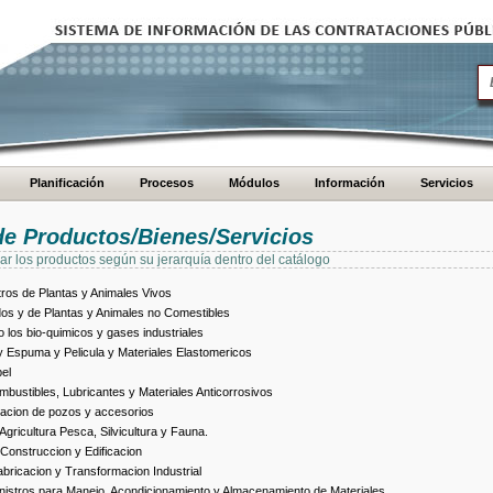
Planificación
Procesos
Módulos
Información
Servicios
de Productos/Bienes/Servicios
ar los productos según su jerarquía dentro del catálogo
ros de Plantas y Animales Vivos
dos y de Plantas y Animales no Comestibles
los bio-quimicos y gases industriales
 Espuma y Pelicula y Materiales Elastomericos
el
bustibles, Lubricantes y Materiales Anticorrosivos
racion de pozos y accesorios
ricultura Pesca, Silvicultura y Fauna.
Construccion y Edificacion
ricacion y Transformacion Industrial
istros para Manejo, Acondicionamiento y Almacenamiento de Materiales