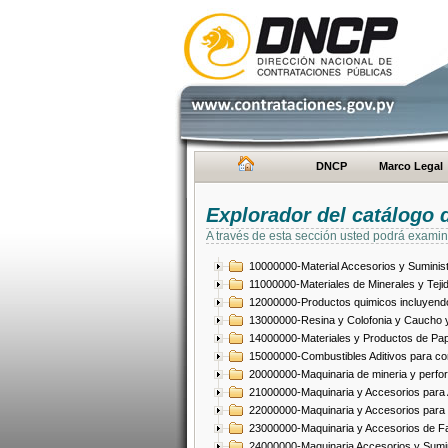
DNCP
Marco Legal
Explorador del catálogo 
A través de esta sección usted podrá examin
10000000-Material Accesorios y Suminist
11000000-Materiales de Minerales y Teji
12000000-Productos quimicos incluyendo 
13000000-Resina y Colofonia y Caucho y
14000000-Materiales y Productos de Pap
15000000-Combustibles Aditivos para com
20000000-Maquinaria de mineria y perfo
21000000-Maquinaria y Accesorios para Ag
22000000-Maquinaria y Accesorios para 
23000000-Maquinaria y Accesorios de Fab
24000000-Maquinaria Accesorios y Sumin