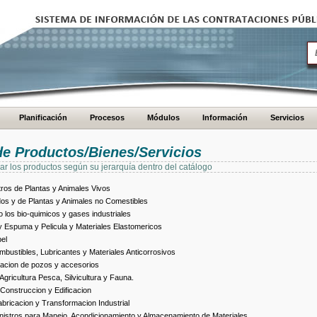
Planificación
Procesos
Módulos
Información
Servicios
de Productos/Bienes/Servicios
ar los productos según su jerarquía dentro del catálogo
ros de Plantas y Animales Vivos
dos y de Plantas y Animales no Comestibles
los bio-quimicos y gases industriales
 Espuma y Pelicula y Materiales Elastomericos
el
bustibles, Lubricantes y Materiales Anticorrosivos
racion de pozos y accesorios
ricultura Pesca, Silvicultura y Fauna.
Construccion y Edificacion
ricacion y Transformacion Industrial
istros para Manejo, Acondicionamiento y Almacenamiento de Materiales