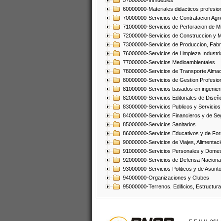
57000000-Inmuebles
60000000-Materiales didacticos profesion
70000000-Servicios de Contratacion Agri
71000000-Servicios de Perforacion de Mi
72000000-Servicios de Construccion y 
73000000-Servicios de Produccion, Fabri
76000000-Servicios de Limpieza Industri
77000000-Servicios Medioambientales
78000000-Servicios de Transporte Alma
80000000-Servicios de Gestion Profesio
81000000-Servicios basados en ingenieria
82000000-Servicios Editoriales de Diseño
83000000-Servicios Publicos y Servicios
84000000-Servicios Financieros y de Se
85000000-Servicios Sanitarios
86000000-Servicios Educativos y de Fo
90000000-Servicios de Viajes, Alimentaci
91000000-Servicios Personales y Domes
92000000-Servicios de Defensa Nacional
93000000-Servicios Politicos y de Asunt
94000000-Organizaciones y Clubes
95000000-Terrenos, Edificios, Estructur