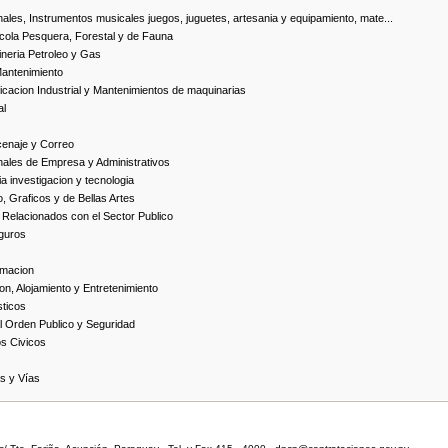
ales, Instrumentos musicales juegos, juguetes, artesania y equipamiento, mate...
cola Pesquera, Forestal y de Fauna
neria Petroleo y Gas
Mantenimiento
cacion Industrial y Mantenimientos de maquinarias
al
cenaje y Correo
nales de Empresa y Administrativos
 investigacion y tecnologia
, Graficos y de Bellas Artes
 Relacionados con el Sector Publico
guros
rmacion
on, Alojamiento y Entretenimiento
ticos
 Orden Publico y Seguridad
os Civicos
as y Vías