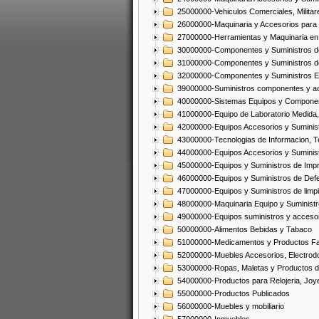
25000000-Vehiculos Comerciales, Militar
26000000-Maquinaria y Accesorios para 
27000000-Herramientas y Maquinaria en
30000000-Componentes y Suministros de
31000000-Componentes y Suministros d
32000000-Componentes y Suministros El
39000000-Suministros componentes y acc
40000000-Sistemas Equipos y Component
41000000-Equipo de Laboratorio Medida
42000000-Equipos Accesorios y Suminis
43000000-Tecnologias de Informacion, T
44000000-Equipos Accesorios y Suminist
45000000-Equipos y Suministros de Impr
46000000-Equipos y Suministros de Defe
47000000-Equipos y Suministros de limp
48000000-Maquinaria Equipo y Suministro
49000000-Equipos suministros y accesor
50000000-Alimentos Bebidas y Tabaco
51000000-Medicamentos y Productos F
52000000-Muebles Accesorios, Electrod
53000000-Ropas, Maletas y Productos d
54000000-Productos para Relojeria, Jo
55000000-Productos Publicados
56000000-Muebles y mobiliario