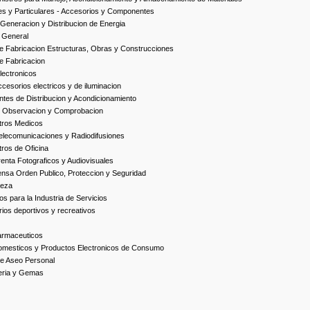
es y Particulares - Accesorios y Componentes
Generacion y Distribucion de Energia
 General
 Fabricacion Estructuras, Obras y Construcciones
e Fabricacion
ectronicos
esorios electricos y de iluminacion
es de Distribucion y Acondicionamiento
, Observacion y Comprobacion
tros Medicos
elecomunicaciones y Radiodifusiones
ros de Oficina
enta Fotograficos y Audiovisuales
nsa Orden Publico, Proteccion y Seguridad
ieza
s para la Industria de Servicios
ios deportivos y recreativos
armaceuticos
omesticos y Productos Electronicos de Consumo
e Aseo Personal
yeria y Gemas