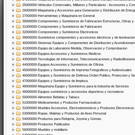
25000000-Vehiculos Comerciales, Militares y Particulares - Accesorios y C
26000000-Maquinaria y Accesorios para Generacion y Distribucion de Energ
27000000-Herramientas y Maquinaria en General
30000000-Componentes y Suministros de Fabricacion Estructuras, Obras y
31000000-Componentes y Suministros de Fabricacion
32000000-Componentes y Suministros Electronicos
39000000-Suministros componentes y accesorios electricos y de iluminacion
40000000-Sistemas Equipos y Componentes de Distribucion y Acondicionam
41000000-Equipo de Laboratorio Medida, Observacion y Comprobacion
42000000-Equipos Accesorios y Suministros Medicos
43000000-Tecnologias de Informacion, Telecomunicaciones y Radiodifusione
44000000-Equipos Accesorios y Suministros de Oficina
45000000-Equipos y Suministros de Imprenta Fotograficos y Audiovisuales
46000000-Equipos y Suministros de Defensa Orden Publico, Proteccion y Se
47000000-Equipos y Suministros de limpieza
48000000-Maquinaria Equipo y Suministros para la Industria de Servicios
49000000-Equipos suministros y accesorios deportivos y recreativos
50000000-Alimentos Bebidas y Tabaco
51000000-Medicamentos y Productos Farmaceuticos
52000000-Muebles Accesorios, Electrodomesticos y Productos Electronico
53000000-Ropas, Maletas y Productos de Aseo Personal
54000000-Productos para Relojeria, Joyeria y Gemas
55000000-Productos Publicados
56000000-Muebles y mobiliario