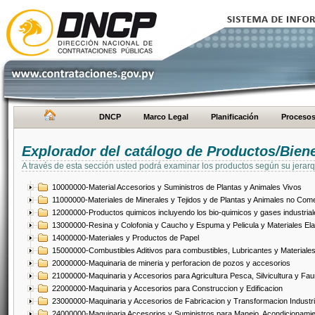
DNCP
Marco Legal
Planificación
Proceso
Explorador del catálogo de Productos/Bien
A través de esta sección usted podrá examinar los productos según su jerarq
10000000-Material Accesorios y Suministros de Plantas y Animales Vivos
11000000-Materiales de Minerales y Tejidos y de Plantas y Animales no Come
12000000-Productos quimicos incluyendo los bio-quimicos y gases industrial
13000000-Resina y Colofonia y Caucho y Espuma y Pelicula y Materiales El
14000000-Materiales y Productos de Papel
15000000-Combustibles Aditivos para combustibles, Lubricantes y Materiales
20000000-Maquinaria de mineria y perforacion de pozos y accesorios
21000000-Maquinaria y Accesorios para Agricultura Pesca, Silvicultura y Fau
22000000-Maquinaria y Accesorios para Construccion y Edificacion
23000000-Maquinaria y Accesorios de Fabricacion y Transformacion Industri
24000000-Maquinaria Accesorios y Suministros para Manejo, Acondicionamie