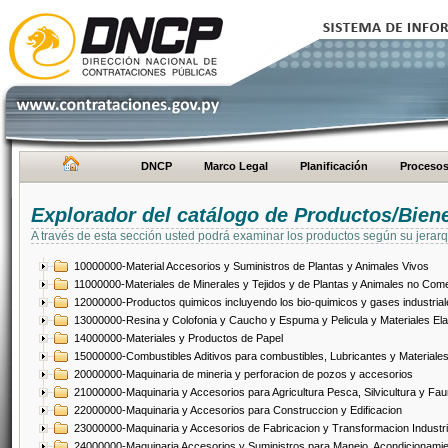
DNCP
Marco Legal
Planificación
Proceso
Explorador del catálogo de Productos/Bien
A través de esta sección usted podrá examinar los productos según su jerarq
10000000-Material Accesorios y Suministros de Plantas y Animales Vivos
11000000-Materiales de Minerales y Tejidos y de Plantas y Animales no Come
12000000-Productos quimicos incluyendo los bio-quimicos y gases industrial
13000000-Resina y Colofonia y Caucho y Espuma y Pelicula y Materiales El
14000000-Materiales y Productos de Papel
15000000-Combustibles Aditivos para combustibles, Lubricantes y Materiales
20000000-Maquinaria de mineria y perforacion de pozos y accesorios
21000000-Maquinaria y Accesorios para Agricultura Pesca, Silvicultura y Fau
22000000-Maquinaria y Accesorios para Construccion y Edificacion
23000000-Maquinaria y Accesorios de Fabricacion y Transformacion Industri
24000000-Maquinaria Accesorios y Suministros para Manejo, Acondicionamie