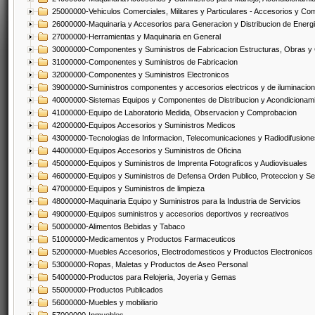
25000000-Vehiculos Comerciales, Militares y Particulares - Accesorios y C
26000000-Maquinaria y Accesorios para Generacion y Distribucion de Energ
27000000-Herramientas y Maquinaria en General
30000000-Componentes y Suministros de Fabricacion Estructuras, Obras y
31000000-Componentes y Suministros de Fabricacion
32000000-Componentes y Suministros Electronicos
39000000-Suministros componentes y accesorios electricos y de iluminacion
40000000-Sistemas Equipos y Componentes de Distribucion y Acondicionam
41000000-Equipo de Laboratorio Medida, Observacion y Comprobacion
42000000-Equipos Accesorios y Suministros Medicos
43000000-Tecnologias de Informacion, Telecomunicaciones y Radiodifusione
44000000-Equipos Accesorios y Suministros de Oficina
45000000-Equipos y Suministros de Imprenta Fotograficos y Audiovisuales
46000000-Equipos y Suministros de Defensa Orden Publico, Proteccion y Se
47000000-Equipos y Suministros de limpieza
48000000-Maquinaria Equipo y Suministros para la Industria de Servicios
49000000-Equipos suministros y accesorios deportivos y recreativos
50000000-Alimentos Bebidas y Tabaco
51000000-Medicamentos y Productos Farmaceuticos
52000000-Muebles Accesorios, Electrodomesticos y Productos Electronico
53000000-Ropas, Maletas y Productos de Aseo Personal
54000000-Productos para Relojeria, Joyeria y Gemas
55000000-Productos Publicados
56000000-Muebles y mobiliario