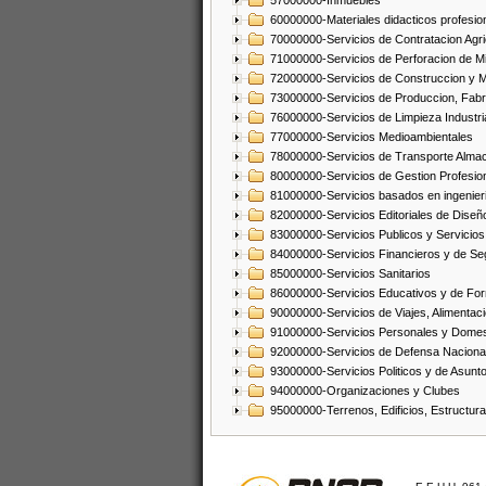
57000000-Inmuebles
60000000-Materiales didacticos profesion
70000000-Servicios de Contratacion Agri
71000000-Servicios de Perforacion de Mi
72000000-Servicios de Construccion y 
73000000-Servicios de Produccion, Fabri
76000000-Servicios de Limpieza Industri
77000000-Servicios Medioambientales
78000000-Servicios de Transporte Alma
80000000-Servicios de Gestion Profesio
81000000-Servicios basados en ingenieria
82000000-Servicios Editoriales de Diseño
83000000-Servicios Publicos y Servicios
84000000-Servicios Financieros y de Se
85000000-Servicios Sanitarios
86000000-Servicios Educativos y de Fo
90000000-Servicios de Viajes, Alimentaci
91000000-Servicios Personales y Domes
92000000-Servicios de Defensa Nacional
93000000-Servicios Politicos y de Asunt
94000000-Organizaciones y Clubes
95000000-Terrenos, Edificios, Estructur