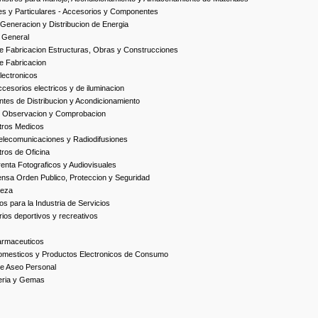
es y Particulares - Accesorios y Componentes
Generacion y Distribucion de Energia
 General
 Fabricacion Estructuras, Obras y Construcciones
e Fabricacion
ectronicos
esorios electricos y de iluminacion
es de Distribucion y Acondicionamiento
, Observacion y Comprobacion
tros Medicos
elecomunicaciones y Radiodifusiones
ros de Oficina
enta Fotograficos y Audiovisuales
nsa Orden Publico, Proteccion y Seguridad
ieza
s para la Industria de Servicios
ios deportivos y recreativos
armaceuticos
omesticos y Productos Electronicos de Consumo
e Aseo Personal
yeria y Gemas