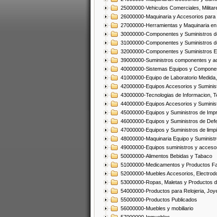
25000000-Vehiculos Comerciales, Militar
26000000-Maquinaria y Accesorios para 
27000000-Herramientas y Maquinaria en
30000000-Componentes y Suministros de
31000000-Componentes y Suministros d
32000000-Componentes y Suministros El
39000000-Suministros componentes y acc
40000000-Sistemas Equipos y Component
41000000-Equipo de Laboratorio Medida
42000000-Equipos Accesorios y Suminis
43000000-Tecnologias de Informacion, T
44000000-Equipos Accesorios y Suminist
45000000-Equipos y Suministros de Impr
46000000-Equipos y Suministros de Defe
47000000-Equipos y Suministros de limp
48000000-Maquinaria Equipo y Suministro
49000000-Equipos suministros y accesor
50000000-Alimentos Bebidas y Tabaco
51000000-Medicamentos y Productos F
52000000-Muebles Accesorios, Electrod
53000000-Ropas, Maletas y Productos d
54000000-Productos para Relojeria, Jo
55000000-Productos Publicados
56000000-Muebles y mobiliario