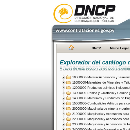
DNCP
Marco Legal
Explorador del catálogo 
A través de esta sección usted podrá examin
10000000-Material Accesorios y Suminist
11000000-Materiales de Minerales y Teji
12000000-Productos quimicos incluyendo 
13000000-Resina y Colofonia y Caucho y
14000000-Materiales y Productos de Pap
15000000-Combustibles Aditivos para com
20000000-Maquinaria de mineria y perfo
21000000-Maquinaria y Accesorios para Ag
22000000-Maquinaria y Accesorios para 
23000000-Maquinaria y Accesorios de Fab
24000000-Maquinaria Accesorios y Sumin