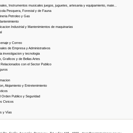
ales, Instrumentos musicales juegos, juguetes, artesania y equipamiento, mate...
cola Pesquera, Forestal y de Fauna
neria Petroleo y Gas
Mantenimiento
cacion Industrial y Mantenimientos de maquinarias
al
cenaje y Correo
nales de Empresa y Administrativos
 investigacion y tecnologia
, Graficos y de Bellas Artes
 Relacionados con el Sector Publico
guros
rmacion
on, Alojamiento y Entretenimiento
ticos
 Orden Publico y Seguridad
os Civicos
as y Vías