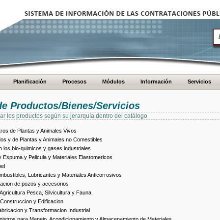
Planificación
Procesos
Módulos
Información
Servicios
de Productos/Bienes/Servicios
ar los productos según su jerarquía dentro del catálogo
ros de Plantas y Animales Vivos
dos y de Plantas y Animales no Comestibles
los bio-quimicos y gases industriales
 Espuma y Pelicula y Materiales Elastomericos
el
bustibles, Lubricantes y Materiales Anticorrosivos
racion de pozos y accesorios
ricultura Pesca, Silvicultura y Fauna.
Construccion y Edificacion
ricacion y Transformacion Industrial
istros para Manejo, Acondicionamiento y Almacenamiento de Materiales