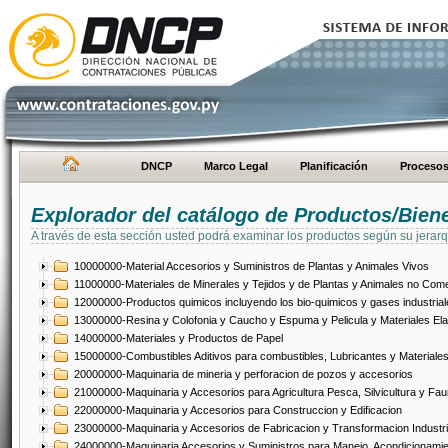
DNCP
Marco Legal
Planificación
Proceso
Explorador del catálogo de Productos/Bien
A través de esta sección usted podrá examinar los productos según su jerarq
10000000-Material Accesorios y Suministros de Plantas y Animales Vivos
11000000-Materiales de Minerales y Tejidos y de Plantas y Animales no Come
12000000-Productos quimicos incluyendo los bio-quimicos y gases industrial
13000000-Resina y Colofonia y Caucho y Espuma y Pelicula y Materiales El
14000000-Materiales y Productos de Papel
15000000-Combustibles Aditivos para combustibles, Lubricantes y Materiales
20000000-Maquinaria de mineria y perforacion de pozos y accesorios
21000000-Maquinaria y Accesorios para Agricultura Pesca, Silvicultura y Fau
22000000-Maquinaria y Accesorios para Construccion y Edificacion
23000000-Maquinaria y Accesorios de Fabricacion y Transformacion Industri
24000000-Maquinaria Accesorios y Suministros para Manejo, Acondicionamie