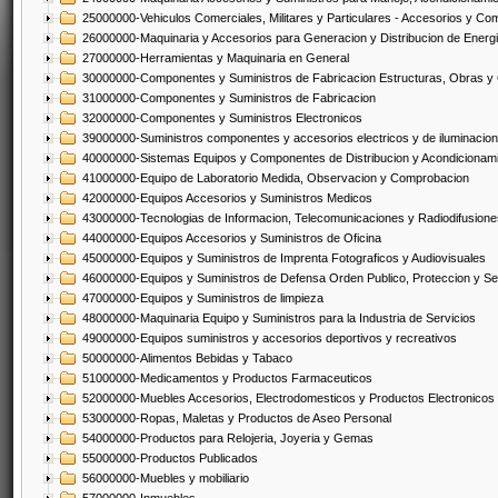
25000000-Vehiculos Comerciales, Militares y Particulares - Accesorios y C
26000000-Maquinaria y Accesorios para Generacion y Distribucion de Energ
27000000-Herramientas y Maquinaria en General
30000000-Componentes y Suministros de Fabricacion Estructuras, Obras y
31000000-Componentes y Suministros de Fabricacion
32000000-Componentes y Suministros Electronicos
39000000-Suministros componentes y accesorios electricos y de iluminacion
40000000-Sistemas Equipos y Componentes de Distribucion y Acondicionam
41000000-Equipo de Laboratorio Medida, Observacion y Comprobacion
42000000-Equipos Accesorios y Suministros Medicos
43000000-Tecnologias de Informacion, Telecomunicaciones y Radiodifusione
44000000-Equipos Accesorios y Suministros de Oficina
45000000-Equipos y Suministros de Imprenta Fotograficos y Audiovisuales
46000000-Equipos y Suministros de Defensa Orden Publico, Proteccion y Se
47000000-Equipos y Suministros de limpieza
48000000-Maquinaria Equipo y Suministros para la Industria de Servicios
49000000-Equipos suministros y accesorios deportivos y recreativos
50000000-Alimentos Bebidas y Tabaco
51000000-Medicamentos y Productos Farmaceuticos
52000000-Muebles Accesorios, Electrodomesticos y Productos Electronico
53000000-Ropas, Maletas y Productos de Aseo Personal
54000000-Productos para Relojeria, Joyeria y Gemas
55000000-Productos Publicados
56000000-Muebles y mobiliario