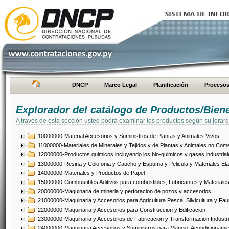
DNCP
Marco Legal
Planificación
Proceso
Explorador del catálogo de Productos/Bien
A través de esta sección usted podrá examinar los productos según su jerarq
10000000-Material Accesorios y Suministros de Plantas y Animales Vivos
11000000-Materiales de Minerales y Tejidos y de Plantas y Animales no Come
12000000-Productos quimicos incluyendo los bio-quimicos y gases industrial
13000000-Resina y Colofonia y Caucho y Espuma y Pelicula y Materiales El
14000000-Materiales y Productos de Papel
15000000-Combustibles Aditivos para combustibles, Lubricantes y Materiales
20000000-Maquinaria de mineria y perforacion de pozos y accesorios
21000000-Maquinaria y Accesorios para Agricultura Pesca, Silvicultura y Fau
22000000-Maquinaria y Accesorios para Construccion y Edificacion
23000000-Maquinaria y Accesorios de Fabricacion y Transformacion Industri
24000000-Maquinaria Accesorios y Suministros para Manejo, Acondicionamie