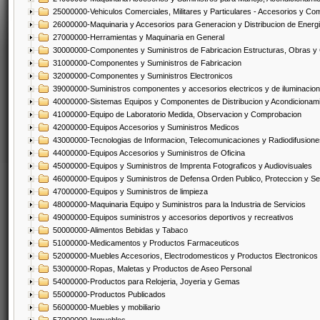
25000000-Vehiculos Comerciales, Militares y Particulares - Accesorios y C
26000000-Maquinaria y Accesorios para Generacion y Distribucion de Energ
27000000-Herramientas y Maquinaria en General
30000000-Componentes y Suministros de Fabricacion Estructuras, Obras y
31000000-Componentes y Suministros de Fabricacion
32000000-Componentes y Suministros Electronicos
39000000-Suministros componentes y accesorios electricos y de iluminacion
40000000-Sistemas Equipos y Componentes de Distribucion y Acondicionam
41000000-Equipo de Laboratorio Medida, Observacion y Comprobacion
42000000-Equipos Accesorios y Suministros Medicos
43000000-Tecnologias de Informacion, Telecomunicaciones y Radiodifusione
44000000-Equipos Accesorios y Suministros de Oficina
45000000-Equipos y Suministros de Imprenta Fotograficos y Audiovisuales
46000000-Equipos y Suministros de Defensa Orden Publico, Proteccion y Se
47000000-Equipos y Suministros de limpieza
48000000-Maquinaria Equipo y Suministros para la Industria de Servicios
49000000-Equipos suministros y accesorios deportivos y recreativos
50000000-Alimentos Bebidas y Tabaco
51000000-Medicamentos y Productos Farmaceuticos
52000000-Muebles Accesorios, Electrodomesticos y Productos Electronico
53000000-Ropas, Maletas y Productos de Aseo Personal
54000000-Productos para Relojeria, Joyeria y Gemas
55000000-Productos Publicados
56000000-Muebles y mobiliario