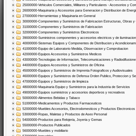
25000000-Vehiculos Comerciales, Militares y Particulares - Accesorios y C
26000000-Maquinaria y Accesorios para Generacion y Distribucion de Energ
27000000-Herramientas y Maquinaria en General
30000000-Componentes y Suministros de Fabricacion Estructuras, Obras y
31000000-Componentes y Suministros de Fabricacion
32000000-Componentes y Suministros Electronicos
39000000-Suministros componentes y accesorios electricos y de iluminacion
40000000-Sistemas Equipos y Componentes de Distribucion y Acondicionam
41000000-Equipo de Laboratorio Medida, Observacion y Comprobacion
42000000-Equipos Accesorios y Suministros Medicos
43000000-Tecnologias de Informacion, Telecomunicaciones y Radiodifusione
44000000-Equipos Accesorios y Suministros de Oficina
45000000-Equipos y Suministros de Imprenta Fotograficos y Audiovisuales
46000000-Equipos y Suministros de Defensa Orden Publico, Proteccion y Se
47000000-Equipos y Suministros de limpieza
48000000-Maquinaria Equipo y Suministros para la Industria de Servicios
49000000-Equipos suministros y accesorios deportivos y recreativos
50000000-Alimentos Bebidas y Tabaco
51000000-Medicamentos y Productos Farmaceuticos
52000000-Muebles Accesorios, Electrodomesticos y Productos Electronico
53000000-Ropas, Maletas y Productos de Aseo Personal
54000000-Productos para Relojeria, Joyeria y Gemas
55000000-Productos Publicados
56000000-Muebles y mobiliario