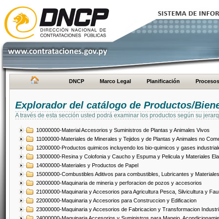
DNCP
Marco Legal
Planificación
Proceso
Explorador del catálogo de Productos/Bien
A través de esta sección usted podrá examinar los productos según su jerarq
10000000-Material Accesorios y Suministros de Plantas y Animales Vivos
11000000-Materiales de Minerales y Tejidos y de Plantas y Animales no Come
12000000-Productos quimicos incluyendo los bio-quimicos y gases industrial
13000000-Resina y Colofonia y Caucho y Espuma y Pelicula y Materiales El
14000000-Materiales y Productos de Papel
15000000-Combustibles Aditivos para combustibles, Lubricantes y Materiales
20000000-Maquinaria de mineria y perforacion de pozos y accesorios
21000000-Maquinaria y Accesorios para Agricultura Pesca, Silvicultura y Fau
22000000-Maquinaria y Accesorios para Construccion y Edificacion
23000000-Maquinaria y Accesorios de Fabricacion y Transformacion Industri
24000000-Maquinaria Accesorios y Suministros para Manejo, Acondicionamie