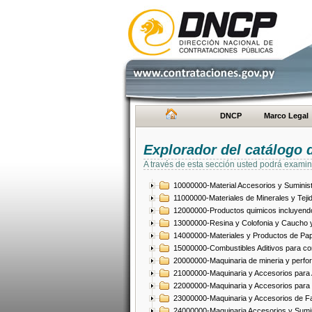
DNCP
Marco Legal
Explorador del catálogo 
A través de esta sección usted podrá examin
10000000-Material Accesorios y Suminist
11000000-Materiales de Minerales y Teji
12000000-Productos quimicos incluyendo 
13000000-Resina y Colofonia y Caucho y
14000000-Materiales y Productos de Pap
15000000-Combustibles Aditivos para com
20000000-Maquinaria de mineria y perfo
21000000-Maquinaria y Accesorios para Ag
22000000-Maquinaria y Accesorios para 
23000000-Maquinaria y Accesorios de Fab
24000000-Maquinaria Accesorios y Sumin