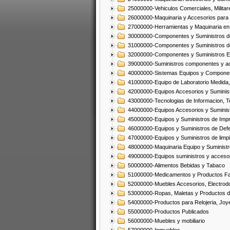
25000000-Vehiculos Comerciales, Militar
26000000-Maquinaria y Accesorios para 
27000000-Herramientas y Maquinaria en
30000000-Componentes y Suministros de
31000000-Componentes y Suministros d
32000000-Componentes y Suministros El
39000000-Suministros componentes y acc
40000000-Sistemas Equipos y Component
41000000-Equipo de Laboratorio Medida
42000000-Equipos Accesorios y Suminis
43000000-Tecnologias de Informacion, T
44000000-Equipos Accesorios y Suminist
45000000-Equipos y Suministros de Impr
46000000-Equipos y Suministros de Defe
47000000-Equipos y Suministros de limp
48000000-Maquinaria Equipo y Suministro
49000000-Equipos suministros y accesor
50000000-Alimentos Bebidas y Tabaco
51000000-Medicamentos y Productos F
52000000-Muebles Accesorios, Electrod
53000000-Ropas, Maletas y Productos d
54000000-Productos para Relojeria, Jo
55000000-Productos Publicados
56000000-Muebles y mobiliario