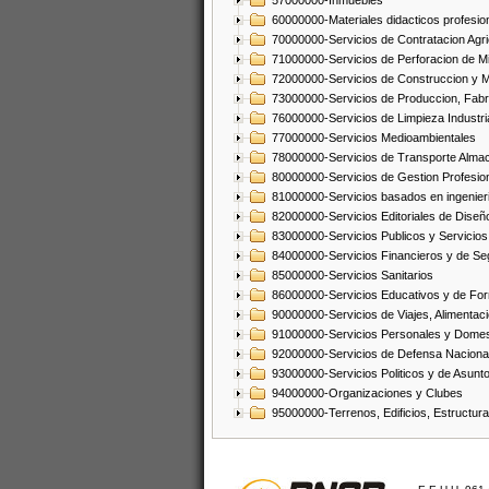
57000000-Inmuebles
60000000-Materiales didacticos profesion
70000000-Servicios de Contratacion Agri
71000000-Servicios de Perforacion de Mi
72000000-Servicios de Construccion y 
73000000-Servicios de Produccion, Fabri
76000000-Servicios de Limpieza Industri
77000000-Servicios Medioambientales
78000000-Servicios de Transporte Alma
80000000-Servicios de Gestion Profesio
81000000-Servicios basados en ingenieria
82000000-Servicios Editoriales de Diseño
83000000-Servicios Publicos y Servicios
84000000-Servicios Financieros y de Se
85000000-Servicios Sanitarios
86000000-Servicios Educativos y de Fo
90000000-Servicios de Viajes, Alimentaci
91000000-Servicios Personales y Domes
92000000-Servicios de Defensa Nacional
93000000-Servicios Politicos y de Asunt
94000000-Organizaciones y Clubes
95000000-Terrenos, Edificios, Estructur