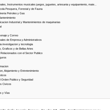
ales, Instrumentos musicales juegos, juguetes, artesania y equipamiento, mate...
cola Pesquera, Forestal y de Fauna
neria Petroleo y Gas
Mantenimiento
cacion Industrial y Mantenimientos de maquinarias
al
cenaje y Correo
nales de Empresa y Administrativos
 investigacion y tecnologia
, Graficos y de Bellas Artes
 Relacionados con el Sector Publico
guros
rmacion
on, Alojamiento y Entretenimiento
ticos
 Orden Publico y Seguridad
os Civicos
as y Vías