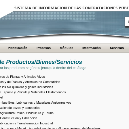
Planificación
Procesos
Módulos
Información
Servicios
de Productos/Bienes/Servicios
ar los productos según su jerarquía dentro del catálogo
ros de Plantas y Animales Vivos
dos y de Plantas y Animales no Comestibles
los bio-quimicos y gases industriales
 Espuma y Pelicula y Materiales Elastomericos
el
bustibles, Lubricantes y Materiales Anticorrosivos
racion de pozos y accesorios
ricultura Pesca, Silvicultura y Fauna.
Construccion y Edificacion
ricacion y Transformacion Industrial
istros para Manejo, Acondicionamiento y Almacenamiento de Materiales