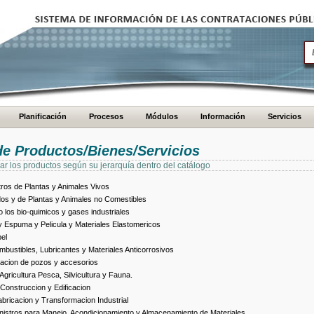
Planificación
Procesos
Módulos
Información
Servicios
de Productos/Bienes/Servicios
ar los productos según su jerarquía dentro del catálogo
ros de Plantas y Animales Vivos
dos y de Plantas y Animales no Comestibles
los bio-quimicos y gases industriales
 Espuma y Pelicula y Materiales Elastomericos
el
bustibles, Lubricantes y Materiales Anticorrosivos
racion de pozos y accesorios
ricultura Pesca, Silvicultura y Fauna.
Construccion y Edificacion
ricacion y Transformacion Industrial
istros para Manejo, Acondicionamiento y Almacenamiento de Materiales