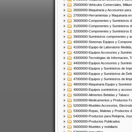
25000000-Vehiculos Comerciales, Militar
26000000-Maquinaria y Accesorios para 
27000000-Herramientas y Maquinaria en
30000000-Componentes y Suministros de
31000000-Componentes y Suministros d
32000000-Componentes y Suministros El
39000000-Suministros componentes y acc
40000000-Sistemas Equipos y Component
41000000-Equipo de Laboratorio Medida
42000000-Equipos Accesorios y Suminis
43000000-Tecnologias de Informacion, T
44000000-Equipos Accesorios y Suminist
45000000-Equipos y Suministros de Impr
46000000-Equipos y Suministros de Defe
47000000-Equipos y Suministros de limp
48000000-Maquinaria Equipo y Suministro
49000000-Equipos suministros y accesor
50000000-Alimentos Bebidas y Tabaco
51000000-Medicamentos y Productos F
52000000-Muebles Accesorios, Electrod
53000000-Ropas, Maletas y Productos d
54000000-Productos para Relojeria, Jo
55000000-Productos Publicados
56000000-Muebles y mobiliario