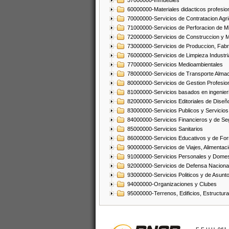
57000000-Inmuebles
60000000-Materiales didacticos profesion
70000000-Servicios de Contratacion Agri
71000000-Servicios de Perforacion de Mi
72000000-Servicios de Construccion y 
73000000-Servicios de Produccion, Fabri
76000000-Servicios de Limpieza Industri
77000000-Servicios Medioambientales
78000000-Servicios de Transporte Alma
80000000-Servicios de Gestion Profesio
81000000-Servicios basados en ingenieria
82000000-Servicios Editoriales de Diseño
83000000-Servicios Publicos y Servicios
84000000-Servicios Financieros y de Se
85000000-Servicios Sanitarios
86000000-Servicios Educativos y de Fo
90000000-Servicios de Viajes, Alimentaci
91000000-Servicios Personales y Domes
92000000-Servicios de Defensa Nacional
93000000-Servicios Politicos y de Asunt
94000000-Organizaciones y Clubes
95000000-Terrenos, Edificios, Estructur