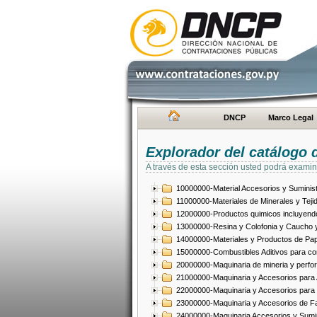
DNCP
Marco Legal
Explorador del catálogo 
A través de esta sección usted podrá examin
10000000-Material Accesorios y Suminist
11000000-Materiales de Minerales y Teji
12000000-Productos quimicos incluyendo 
13000000-Resina y Colofonia y Caucho y
14000000-Materiales y Productos de Pap
15000000-Combustibles Aditivos para com
20000000-Maquinaria de mineria y perfo
21000000-Maquinaria y Accesorios para Ag
22000000-Maquinaria y Accesorios para 
23000000-Maquinaria y Accesorios de Fab
24000000-Maquinaria Accesorios y Sumin