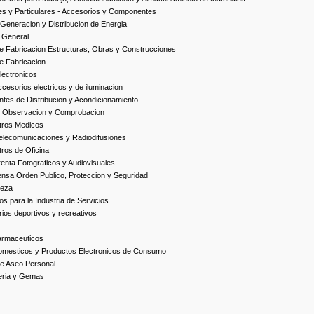
es y Particulares - Accesorios y Componentes
Generacion y Distribucion de Energia
 General
 Fabricacion Estructuras, Obras y Construcciones
e Fabricacion
ectronicos
esorios electricos y de iluminacion
es de Distribucion y Acondicionamiento
, Observacion y Comprobacion
tros Medicos
elecomunicaciones y Radiodifusiones
ros de Oficina
enta Fotograficos y Audiovisuales
nsa Orden Publico, Proteccion y Seguridad
ieza
s para la Industria de Servicios
ios deportivos y recreativos
armaceuticos
omesticos y Productos Electronicos de Consumo
e Aseo Personal
yeria y Gemas