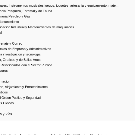
ales, Instrumentos musicales juegos, juguetes, artesania y equipamiento, mate...
cola Pesquera, Forestal y de Fauna
neria Petroleo y Gas
Mantenimiento
cacion Industrial y Mantenimientos de maquinarias
al
cenaje y Correo
nales de Empresa y Administrativos
 investigacion y tecnologia
, Graficos y de Bellas Artes
 Relacionados con el Sector Publico
guros
rmacion
on, Alojamiento y Entretenimiento
ticos
 Orden Publico y Seguridad
os Civicos
as y Vías