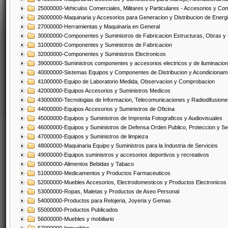
25000000-Vehiculos Comerciales, Militares y Particulares - Accesorios y C
26000000-Maquinaria y Accesorios para Generacion y Distribucion de Energ
27000000-Herramientas y Maquinaria en General
30000000-Componentes y Suministros de Fabricacion Estructuras, Obras y
31000000-Componentes y Suministros de Fabricacion
32000000-Componentes y Suministros Electronicos
39000000-Suministros componentes y accesorios electricos y de iluminacion
40000000-Sistemas Equipos y Componentes de Distribucion y Acondicionam
41000000-Equipo de Laboratorio Medida, Observacion y Comprobacion
42000000-Equipos Accesorios y Suministros Medicos
43000000-Tecnologias de Informacion, Telecomunicaciones y Radiodifusione
44000000-Equipos Accesorios y Suministros de Oficina
45000000-Equipos y Suministros de Imprenta Fotograficos y Audiovisuales
46000000-Equipos y Suministros de Defensa Orden Publico, Proteccion y Se
47000000-Equipos y Suministros de limpieza
48000000-Maquinaria Equipo y Suministros para la Industria de Servicios
49000000-Equipos suministros y accesorios deportivos y recreativos
50000000-Alimentos Bebidas y Tabaco
51000000-Medicamentos y Productos Farmaceuticos
52000000-Muebles Accesorios, Electrodomesticos y Productos Electronico
53000000-Ropas, Maletas y Productos de Aseo Personal
54000000-Productos para Relojeria, Joyeria y Gemas
55000000-Productos Publicados
56000000-Muebles y mobiliario