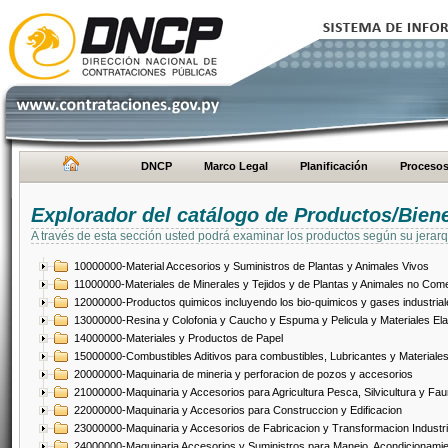
DNCP
Marco Legal
Planificación
Proceso
Explorador del catálogo de Productos/Bien
A través de esta sección usted podrá examinar los productos según su jerarq
10000000-Material Accesorios y Suministros de Plantas y Animales Vivos
11000000-Materiales de Minerales y Tejidos y de Plantas y Animales no Come
12000000-Productos quimicos incluyendo los bio-quimicos y gases industrial
13000000-Resina y Colofonia y Caucho y Espuma y Pelicula y Materiales El
14000000-Materiales y Productos de Papel
15000000-Combustibles Aditivos para combustibles, Lubricantes y Materiales
20000000-Maquinaria de mineria y perforacion de pozos y accesorios
21000000-Maquinaria y Accesorios para Agricultura Pesca, Silvicultura y Fau
22000000-Maquinaria y Accesorios para Construccion y Edificacion
23000000-Maquinaria y Accesorios de Fabricacion y Transformacion Industri
24000000-Maquinaria Accesorios y Suministros para Manejo, Acondicionamie