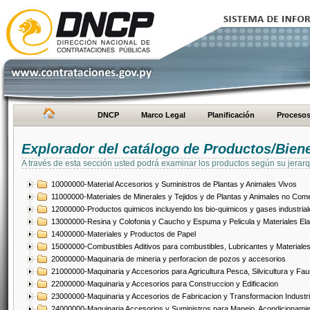
DNCP
Marco Legal
Planificación
Proceso
Explorador del catálogo de Productos/Bien
A través de esta sección usted podrá examinar los productos según su jerarq
10000000-Material Accesorios y Suministros de Plantas y Animales Vivos
11000000-Materiales de Minerales y Tejidos y de Plantas y Animales no Come
12000000-Productos quimicos incluyendo los bio-quimicos y gases industrial
13000000-Resina y Colofonia y Caucho y Espuma y Pelicula y Materiales El
14000000-Materiales y Productos de Papel
15000000-Combustibles Aditivos para combustibles, Lubricantes y Materiales
20000000-Maquinaria de mineria y perforacion de pozos y accesorios
21000000-Maquinaria y Accesorios para Agricultura Pesca, Silvicultura y Fau
22000000-Maquinaria y Accesorios para Construccion y Edificacion
23000000-Maquinaria y Accesorios de Fabricacion y Transformacion Industri
24000000-Maquinaria Accesorios y Suministros para Manejo, Acondicionamie