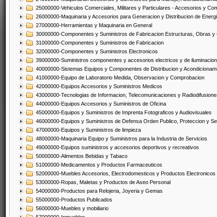
25000000-Vehiculos Comerciales, Militares y Particulares - Accesorios y C
26000000-Maquinaria y Accesorios para Generacion y Distribucion de Energ
27000000-Herramientas y Maquinaria en General
30000000-Componentes y Suministros de Fabricacion Estructuras, Obras y
31000000-Componentes y Suministros de Fabricacion
32000000-Componentes y Suministros Electronicos
39000000-Suministros componentes y accesorios electricos y de iluminacion
40000000-Sistemas Equipos y Componentes de Distribucion y Acondicionam
41000000-Equipo de Laboratorio Medida, Observacion y Comprobacion
42000000-Equipos Accesorios y Suministros Medicos
43000000-Tecnologias de Informacion, Telecomunicaciones y Radiodifusione
44000000-Equipos Accesorios y Suministros de Oficina
45000000-Equipos y Suministros de Imprenta Fotograficos y Audiovisuales
46000000-Equipos y Suministros de Defensa Orden Publico, Proteccion y Se
47000000-Equipos y Suministros de limpieza
48000000-Maquinaria Equipo y Suministros para la Industria de Servicios
49000000-Equipos suministros y accesorios deportivos y recreativos
50000000-Alimentos Bebidas y Tabaco
51000000-Medicamentos y Productos Farmaceuticos
52000000-Muebles Accesorios, Electrodomesticos y Productos Electronico
53000000-Ropas, Maletas y Productos de Aseo Personal
54000000-Productos para Relojeria, Joyeria y Gemas
55000000-Productos Publicados
56000000-Muebles y mobiliario