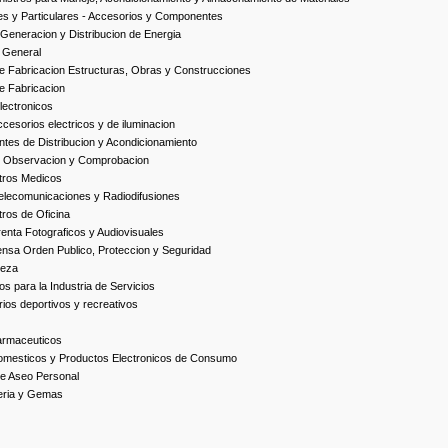
es y Particulares - Accesorios y Componentes
Generacion y Distribucion de Energia
 General
 Fabricacion Estructuras, Obras y Construcciones
e Fabricacion
ectronicos
esorios electricos y de iluminacion
es de Distribucion y Acondicionamiento
, Observacion y Comprobacion
tros Medicos
elecomunicaciones y Radiodifusiones
ros de Oficina
enta Fotograficos y Audiovisuales
nsa Orden Publico, Proteccion y Seguridad
ieza
s para la Industria de Servicios
ios deportivos y recreativos
armaceuticos
omesticos y Productos Electronicos de Consumo
e Aseo Personal
yeria y Gemas