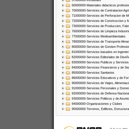
57000000-Inmuebles
60000000-Materiales didacticos profesion
70000000-Servicios de Contratacion Agri
71000000-Servicios de Perforacion de Mi
72000000-Servicios de Construccion y 
73000000-Servicios de Produccion, Fabri
76000000-Servicios de Limpieza Industri
77000000-Servicios Medioambientales
78000000-Servicios de Transporte Alma
80000000-Servicios de Gestion Profesio
81000000-Servicios basados en ingenieria
82000000-Servicios Editoriales de Diseño
83000000-Servicios Publicos y Servicios
84000000-Servicios Financieros y de Se
85000000-Servicios Sanitarios
86000000-Servicios Educativos y de Fo
90000000-Servicios de Viajes, Alimentaci
91000000-Servicios Personales y Domes
92000000-Servicios de Defensa Nacional
93000000-Servicios Politicos y de Asunt
94000000-Organizaciones y Clubes
95000000-Terrenos, Edificios, Estructur