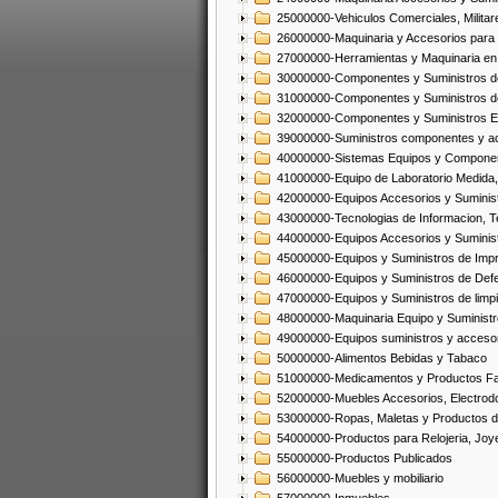
25000000-Vehiculos Comerciales, Militar
26000000-Maquinaria y Accesorios para 
27000000-Herramientas y Maquinaria en
30000000-Componentes y Suministros de
31000000-Componentes y Suministros d
32000000-Componentes y Suministros El
39000000-Suministros componentes y acc
40000000-Sistemas Equipos y Component
41000000-Equipo de Laboratorio Medida
42000000-Equipos Accesorios y Suminis
43000000-Tecnologias de Informacion, T
44000000-Equipos Accesorios y Suminist
45000000-Equipos y Suministros de Impr
46000000-Equipos y Suministros de Defe
47000000-Equipos y Suministros de limp
48000000-Maquinaria Equipo y Suministro
49000000-Equipos suministros y accesor
50000000-Alimentos Bebidas y Tabaco
51000000-Medicamentos y Productos F
52000000-Muebles Accesorios, Electrod
53000000-Ropas, Maletas y Productos d
54000000-Productos para Relojeria, Jo
55000000-Productos Publicados
56000000-Muebles y mobiliario