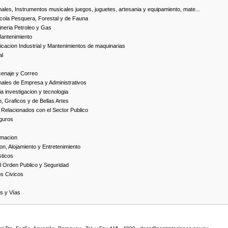
ales, Instrumentos musicales juegos, juguetes, artesania y equipamiento, mate...
cola Pesquera, Forestal y de Fauna
neria Petroleo y Gas
Mantenimiento
cacion Industrial y Mantenimientos de maquinarias
al
cenaje y Correo
nales de Empresa y Administrativos
 investigacion y tecnologia
, Graficos y de Bellas Artes
 Relacionados con el Sector Publico
guros
rmacion
on, Alojamiento y Entretenimiento
ticos
 Orden Publico y Seguridad
os Civicos
as y Vías