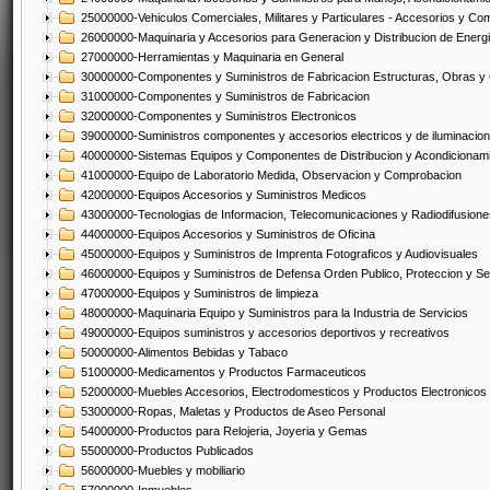
25000000-Vehiculos Comerciales, Militares y Particulares - Accesorios y C
26000000-Maquinaria y Accesorios para Generacion y Distribucion de Energ
27000000-Herramientas y Maquinaria en General
30000000-Componentes y Suministros de Fabricacion Estructuras, Obras y
31000000-Componentes y Suministros de Fabricacion
32000000-Componentes y Suministros Electronicos
39000000-Suministros componentes y accesorios electricos y de iluminacion
40000000-Sistemas Equipos y Componentes de Distribucion y Acondicionam
41000000-Equipo de Laboratorio Medida, Observacion y Comprobacion
42000000-Equipos Accesorios y Suministros Medicos
43000000-Tecnologias de Informacion, Telecomunicaciones y Radiodifusione
44000000-Equipos Accesorios y Suministros de Oficina
45000000-Equipos y Suministros de Imprenta Fotograficos y Audiovisuales
46000000-Equipos y Suministros de Defensa Orden Publico, Proteccion y Se
47000000-Equipos y Suministros de limpieza
48000000-Maquinaria Equipo y Suministros para la Industria de Servicios
49000000-Equipos suministros y accesorios deportivos y recreativos
50000000-Alimentos Bebidas y Tabaco
51000000-Medicamentos y Productos Farmaceuticos
52000000-Muebles Accesorios, Electrodomesticos y Productos Electronico
53000000-Ropas, Maletas y Productos de Aseo Personal
54000000-Productos para Relojeria, Joyeria y Gemas
55000000-Productos Publicados
56000000-Muebles y mobiliario