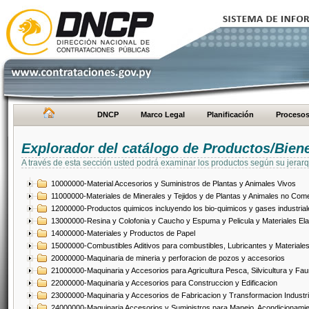
DNCP
Marco Legal
Planificación
Proceso
Explorador del catálogo de Productos/Bien
A través de esta sección usted podrá examinar los productos según su jerarq
10000000-Material Accesorios y Suministros de Plantas y Animales Vivos
11000000-Materiales de Minerales y Tejidos y de Plantas y Animales no Come
12000000-Productos quimicos incluyendo los bio-quimicos y gases industrial
13000000-Resina y Colofonia y Caucho y Espuma y Pelicula y Materiales El
14000000-Materiales y Productos de Papel
15000000-Combustibles Aditivos para combustibles, Lubricantes y Materiales
20000000-Maquinaria de mineria y perforacion de pozos y accesorios
21000000-Maquinaria y Accesorios para Agricultura Pesca, Silvicultura y Fau
22000000-Maquinaria y Accesorios para Construccion y Edificacion
23000000-Maquinaria y Accesorios de Fabricacion y Transformacion Industri
24000000-Maquinaria Accesorios y Suministros para Manejo, Acondicionamie