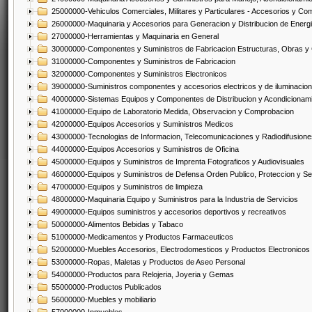
25000000-Vehiculos Comerciales, Militares y Particulares - Accesorios y C
26000000-Maquinaria y Accesorios para Generacion y Distribucion de Energ
27000000-Herramientas y Maquinaria en General
30000000-Componentes y Suministros de Fabricacion Estructuras, Obras y
31000000-Componentes y Suministros de Fabricacion
32000000-Componentes y Suministros Electronicos
39000000-Suministros componentes y accesorios electricos y de iluminacion
40000000-Sistemas Equipos y Componentes de Distribucion y Acondicionam
41000000-Equipo de Laboratorio Medida, Observacion y Comprobacion
42000000-Equipos Accesorios y Suministros Medicos
43000000-Tecnologias de Informacion, Telecomunicaciones y Radiodifusione
44000000-Equipos Accesorios y Suministros de Oficina
45000000-Equipos y Suministros de Imprenta Fotograficos y Audiovisuales
46000000-Equipos y Suministros de Defensa Orden Publico, Proteccion y Se
47000000-Equipos y Suministros de limpieza
48000000-Maquinaria Equipo y Suministros para la Industria de Servicios
49000000-Equipos suministros y accesorios deportivos y recreativos
50000000-Alimentos Bebidas y Tabaco
51000000-Medicamentos y Productos Farmaceuticos
52000000-Muebles Accesorios, Electrodomesticos y Productos Electronico
53000000-Ropas, Maletas y Productos de Aseo Personal
54000000-Productos para Relojeria, Joyeria y Gemas
55000000-Productos Publicados
56000000-Muebles y mobiliario