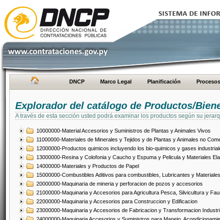
DNCP
Marco Legal
Planificación
Proceso
Explorador del catálogo de Productos/Bien
A través de esta sección usted podrá examinar los productos según su jerarq
10000000-Material Accesorios y Suministros de Plantas y Animales Vivos
11000000-Materiales de Minerales y Tejidos y de Plantas y Animales no Come
12000000-Productos quimicos incluyendo los bio-quimicos y gases industrial
13000000-Resina y Colofonia y Caucho y Espuma y Pelicula y Materiales El
14000000-Materiales y Productos de Papel
15000000-Combustibles Aditivos para combustibles, Lubricantes y Materiales
20000000-Maquinaria de mineria y perforacion de pozos y accesorios
21000000-Maquinaria y Accesorios para Agricultura Pesca, Silvicultura y Fau
22000000-Maquinaria y Accesorios para Construccion y Edificacion
23000000-Maquinaria y Accesorios de Fabricacion y Transformacion Industri
24000000-Maquinaria Accesorios y Suministros para Manejo, Acondicionamie