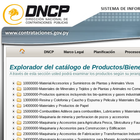
DNCP
Marco Legal
Planificación
Proceso
Explorador del catálogo de Productos/Bien
A través de esta sección usted podrá examinar los productos según su jerarq
10000000-Material Accesorios y Suministros de Plantas y Animales Vivos
11000000-Materiales de Minerales y Tejidos y de Plantas y Animales no Come
12000000-Productos quimicos incluyendo los bio-quimicos y gases industrial
13000000-Resina y Colofonia y Caucho y Espuma y Pelicula y Materiales El
14000000-Materiales y Productos de Papel
15000000-Combustibles Aditivos para combustibles, Lubricantes y Materiales
20000000-Maquinaria de mineria y perforacion de pozos y accesorios
21000000-Maquinaria y Accesorios para Agricultura Pesca, Silvicultura y Fau
22000000-Maquinaria y Accesorios para Construccion y Edificacion
23000000-Maquinaria y Accesorios de Fabricacion y Transformacion Industri
24000000-Maquinaria Accesorios y Suministros para Manejo, Acondicionamie