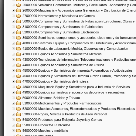
25000000-Vehiculos Comerciales, Militares y Particulares - Accesorios y C
26000000-Maquinaria y Accesorios para Generacion y Distribucion de Energ
27000000-Herramientas y Maquinaria en General
30000000-Componentes y Suministros de Fabricacion Estructuras, Obras y
31000000-Componentes y Suministros de Fabricacion
32000000-Componentes y Suministros Electronicos
39000000-Suministros componentes y accesorios electricos y de iluminacion
40000000-Sistemas Equipos y Componentes de Distribucion y Acondicionam
41000000-Equipo de Laboratorio Medida, Observacion y Comprobacion
42000000-Equipos Accesorios y Suministros Medicos
43000000-Tecnologias de Informacion, Telecomunicaciones y Radiodifusione
44000000-Equipos Accesorios y Suministros de Oficina
45000000-Equipos y Suministros de Imprenta Fotograficos y Audiovisuales
46000000-Equipos y Suministros de Defensa Orden Publico, Proteccion y Se
47000000-Equipos y Suministros de limpieza
48000000-Maquinaria Equipo y Suministros para la Industria de Servicios
49000000-Equipos suministros y accesorios deportivos y recreativos
50000000-Alimentos Bebidas y Tabaco
51000000-Medicamentos y Productos Farmaceuticos
52000000-Muebles Accesorios, Electrodomesticos y Productos Electronico
53000000-Ropas, Maletas y Productos de Aseo Personal
54000000-Productos para Relojeria, Joyeria y Gemas
55000000-Productos Publicados
56000000-Muebles y mobiliario