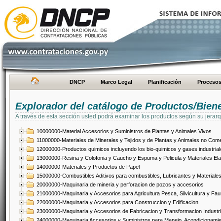
DNCP
Marco Legal
Planificación
Proceso
Explorador del catálogo de Productos/Bien
A través de esta sección usted podrá examinar los productos según su jerarq
10000000-Material Accesorios y Suministros de Plantas y Animales Vivos
11000000-Materiales de Minerales y Tejidos y de Plantas y Animales no Come
12000000-Productos quimicos incluyendo los bio-quimicos y gases industrial
13000000-Resina y Colofonia y Caucho y Espuma y Pelicula y Materiales El
14000000-Materiales y Productos de Papel
15000000-Combustibles Aditivos para combustibles, Lubricantes y Materiales
20000000-Maquinaria de mineria y perforacion de pozos y accesorios
21000000-Maquinaria y Accesorios para Agricultura Pesca, Silvicultura y Fau
22000000-Maquinaria y Accesorios para Construccion y Edificacion
23000000-Maquinaria y Accesorios de Fabricacion y Transformacion Industri
24000000-Maquinaria Accesorios y Suministros para Manejo, Acondicionamie