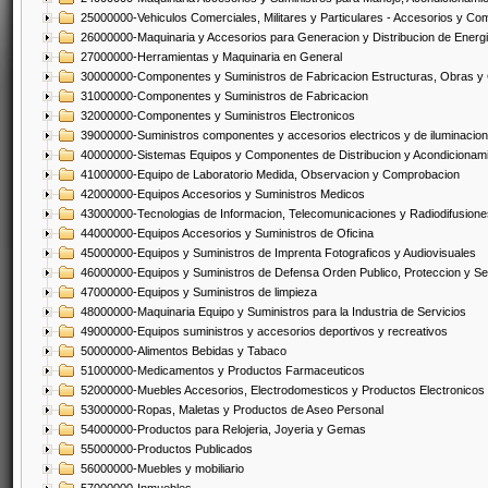
25000000-Vehiculos Comerciales, Militares y Particulares - Accesorios y C
26000000-Maquinaria y Accesorios para Generacion y Distribucion de Energ
27000000-Herramientas y Maquinaria en General
30000000-Componentes y Suministros de Fabricacion Estructuras, Obras y
31000000-Componentes y Suministros de Fabricacion
32000000-Componentes y Suministros Electronicos
39000000-Suministros componentes y accesorios electricos y de iluminacion
40000000-Sistemas Equipos y Componentes de Distribucion y Acondicionam
41000000-Equipo de Laboratorio Medida, Observacion y Comprobacion
42000000-Equipos Accesorios y Suministros Medicos
43000000-Tecnologias de Informacion, Telecomunicaciones y Radiodifusione
44000000-Equipos Accesorios y Suministros de Oficina
45000000-Equipos y Suministros de Imprenta Fotograficos y Audiovisuales
46000000-Equipos y Suministros de Defensa Orden Publico, Proteccion y Se
47000000-Equipos y Suministros de limpieza
48000000-Maquinaria Equipo y Suministros para la Industria de Servicios
49000000-Equipos suministros y accesorios deportivos y recreativos
50000000-Alimentos Bebidas y Tabaco
51000000-Medicamentos y Productos Farmaceuticos
52000000-Muebles Accesorios, Electrodomesticos y Productos Electronico
53000000-Ropas, Maletas y Productos de Aseo Personal
54000000-Productos para Relojeria, Joyeria y Gemas
55000000-Productos Publicados
56000000-Muebles y mobiliario