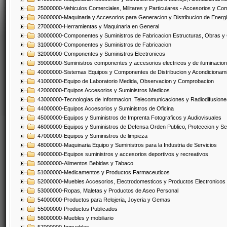
25000000-Vehiculos Comerciales, Militares y Particulares - Accesorios y C
26000000-Maquinaria y Accesorios para Generacion y Distribucion de Energ
27000000-Herramientas y Maquinaria en General
30000000-Componentes y Suministros de Fabricacion Estructuras, Obras y
31000000-Componentes y Suministros de Fabricacion
32000000-Componentes y Suministros Electronicos
39000000-Suministros componentes y accesorios electricos y de iluminacion
40000000-Sistemas Equipos y Componentes de Distribucion y Acondicionam
41000000-Equipo de Laboratorio Medida, Observacion y Comprobacion
42000000-Equipos Accesorios y Suministros Medicos
43000000-Tecnologias de Informacion, Telecomunicaciones y Radiodifusione
44000000-Equipos Accesorios y Suministros de Oficina
45000000-Equipos y Suministros de Imprenta Fotograficos y Audiovisuales
46000000-Equipos y Suministros de Defensa Orden Publico, Proteccion y Se
47000000-Equipos y Suministros de limpieza
48000000-Maquinaria Equipo y Suministros para la Industria de Servicios
49000000-Equipos suministros y accesorios deportivos y recreativos
50000000-Alimentos Bebidas y Tabaco
51000000-Medicamentos y Productos Farmaceuticos
52000000-Muebles Accesorios, Electrodomesticos y Productos Electronico
53000000-Ropas, Maletas y Productos de Aseo Personal
54000000-Productos para Relojeria, Joyeria y Gemas
55000000-Productos Publicados
56000000-Muebles y mobiliario