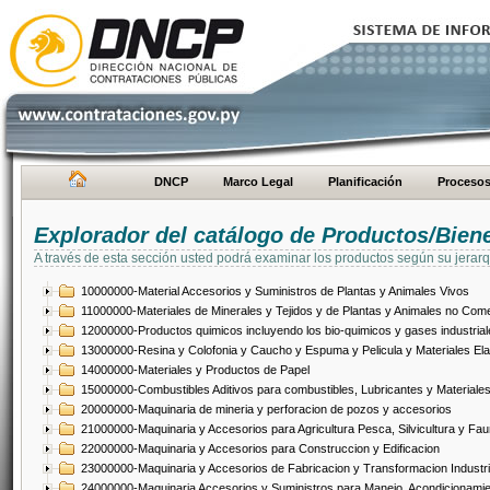
DNCP
Marco Legal
Planificación
Proceso
Explorador del catálogo de Productos/Bien
A través de esta sección usted podrá examinar los productos según su jerarq
10000000-Material Accesorios y Suministros de Plantas y Animales Vivos
11000000-Materiales de Minerales y Tejidos y de Plantas y Animales no Come
12000000-Productos quimicos incluyendo los bio-quimicos y gases industrial
13000000-Resina y Colofonia y Caucho y Espuma y Pelicula y Materiales El
14000000-Materiales y Productos de Papel
15000000-Combustibles Aditivos para combustibles, Lubricantes y Materiales
20000000-Maquinaria de mineria y perforacion de pozos y accesorios
21000000-Maquinaria y Accesorios para Agricultura Pesca, Silvicultura y Fau
22000000-Maquinaria y Accesorios para Construccion y Edificacion
23000000-Maquinaria y Accesorios de Fabricacion y Transformacion Industri
24000000-Maquinaria Accesorios y Suministros para Manejo, Acondicionamie