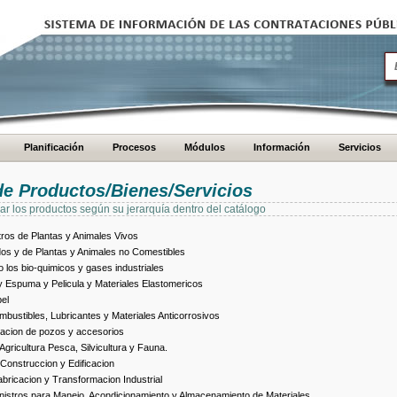
Planificación
Procesos
Módulos
Información
Servicios
de Productos/Bienes/Servicios
ar los productos según su jerarquía dentro del catálogo
ros de Plantas y Animales Vivos
dos y de Plantas y Animales no Comestibles
los bio-quimicos y gases industriales
 Espuma y Pelicula y Materiales Elastomericos
el
bustibles, Lubricantes y Materiales Anticorrosivos
racion de pozos y accesorios
ricultura Pesca, Silvicultura y Fauna.
Construccion y Edificacion
ricacion y Transformacion Industrial
istros para Manejo, Acondicionamiento y Almacenamiento de Materiales