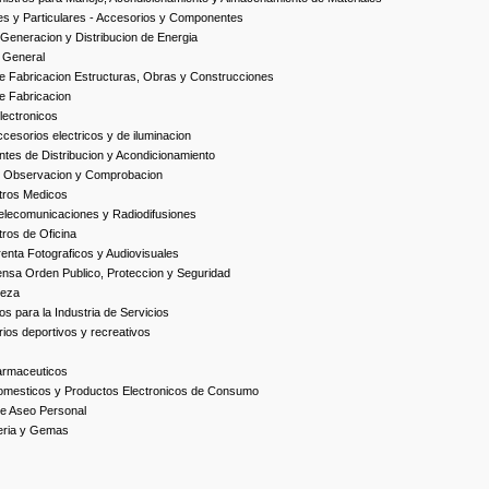
es y Particulares - Accesorios y Componentes
Generacion y Distribucion de Energia
 General
 Fabricacion Estructuras, Obras y Construcciones
e Fabricacion
ectronicos
esorios electricos y de iluminacion
es de Distribucion y Acondicionamiento
, Observacion y Comprobacion
tros Medicos
elecomunicaciones y Radiodifusiones
ros de Oficina
enta Fotograficos y Audiovisuales
nsa Orden Publico, Proteccion y Seguridad
ieza
s para la Industria de Servicios
ios deportivos y recreativos
armaceuticos
omesticos y Productos Electronicos de Consumo
e Aseo Personal
yeria y Gemas