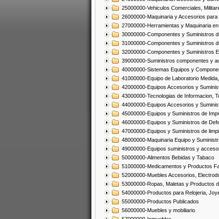
25000000-Vehiculos Comerciales, Militar
26000000-Maquinaria y Accesorios para 
27000000-Herramientas y Maquinaria en
30000000-Componentes y Suministros de
31000000-Componentes y Suministros d
32000000-Componentes y Suministros El
39000000-Suministros componentes y acc
40000000-Sistemas Equipos y Component
41000000-Equipo de Laboratorio Medida
42000000-Equipos Accesorios y Suminis
43000000-Tecnologias de Informacion, T
44000000-Equipos Accesorios y Suminist
45000000-Equipos y Suministros de Impr
46000000-Equipos y Suministros de Defe
47000000-Equipos y Suministros de limp
48000000-Maquinaria Equipo y Suministro
49000000-Equipos suministros y accesor
50000000-Alimentos Bebidas y Tabaco
51000000-Medicamentos y Productos F
52000000-Muebles Accesorios, Electrod
53000000-Ropas, Maletas y Productos d
54000000-Productos para Relojeria, Jo
55000000-Productos Publicados
56000000-Muebles y mobiliario