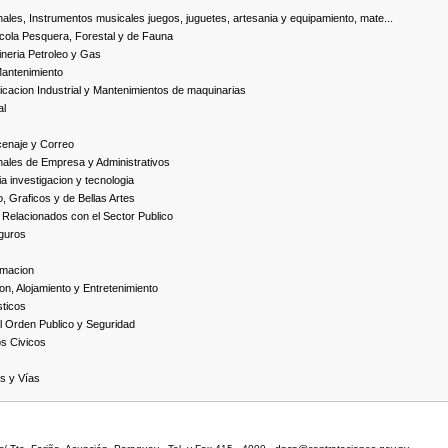
ales, Instrumentos musicales juegos, juguetes, artesania y equipamiento, mate...
cola Pesquera, Forestal y de Fauna
neria Petroleo y Gas
Mantenimiento
cacion Industrial y Mantenimientos de maquinarias
al
cenaje y Correo
nales de Empresa y Administrativos
 investigacion y tecnologia
, Graficos y de Bellas Artes
 Relacionados con el Sector Publico
guros
rmacion
on, Alojamiento y Entretenimiento
ticos
 Orden Publico y Seguridad
os Civicos
as y Vías