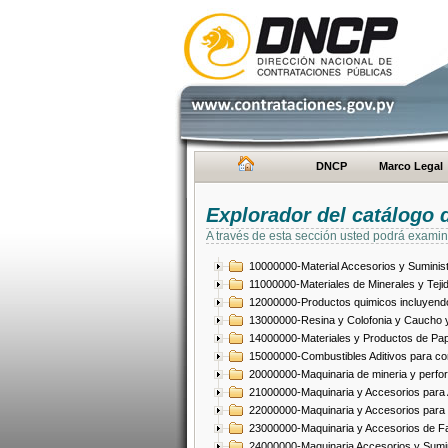
DNCP
Marco Legal
Explorador del catálogo 
A través de esta sección usted podrá examin
10000000-Material Accesorios y Suminist
11000000-Materiales de Minerales y Teji
12000000-Productos quimicos incluyendo 
13000000-Resina y Colofonia y Caucho y
14000000-Materiales y Productos de Pap
15000000-Combustibles Aditivos para com
20000000-Maquinaria de mineria y perfo
21000000-Maquinaria y Accesorios para Ag
22000000-Maquinaria y Accesorios para 
23000000-Maquinaria y Accesorios de Fab
24000000-Maquinaria Accesorios y Sumin