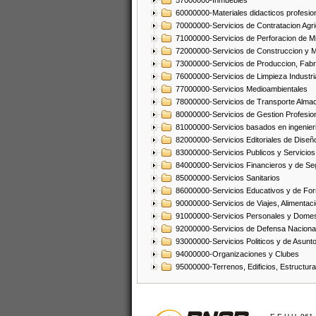
57000000-Inmuebles
60000000-Materiales didacticos profesion
70000000-Servicios de Contratacion Agri
71000000-Servicios de Perforacion de Mi
72000000-Servicios de Construccion y 
73000000-Servicios de Produccion, Fabri
76000000-Servicios de Limpieza Industri
77000000-Servicios Medioambientales
78000000-Servicios de Transporte Alma
80000000-Servicios de Gestion Profesio
81000000-Servicios basados en ingenieria
82000000-Servicios Editoriales de Diseño
83000000-Servicios Publicos y Servicios
84000000-Servicios Financieros y de Se
85000000-Servicios Sanitarios
86000000-Servicios Educativos y de Fo
90000000-Servicios de Viajes, Alimentaci
91000000-Servicios Personales y Domes
92000000-Servicios de Defensa Nacional
93000000-Servicios Politicos y de Asunt
94000000-Organizaciones y Clubes
95000000-Terrenos, Edificios, Estructur