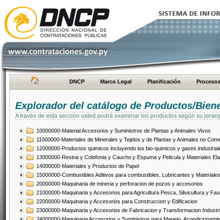
DNCP
Marco Legal
Planificación
Proceso
Explorador del catálogo de Productos/Bien
A través de esta sección usted podrá examinar los productos según su jerarq
10000000-Material Accesorios y Suministros de Plantas y Animales Vivos
11000000-Materiales de Minerales y Tejidos y de Plantas y Animales no Come
12000000-Productos quimicos incluyendo los bio-quimicos y gases industrial
13000000-Resina y Colofonia y Caucho y Espuma y Pelicula y Materiales El
14000000-Materiales y Productos de Papel
15000000-Combustibles Aditivos para combustibles, Lubricantes y Materiales
20000000-Maquinaria de mineria y perforacion de pozos y accesorios
21000000-Maquinaria y Accesorios para Agricultura Pesca, Silvicultura y Fau
22000000-Maquinaria y Accesorios para Construccion y Edificacion
23000000-Maquinaria y Accesorios de Fabricacion y Transformacion Industri
24000000-Maquinaria Accesorios y Suministros para Manejo, Acondicionamie