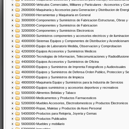
25000000-Vehiculos Comerciales, Militares y Particulares - Accesorios y C
26000000-Maquinaria y Accesorios para Generacion y Distribucion de Energ
27000000-Herramientas y Maquinaria en General
30000000-Componentes y Suministros de Fabricacion Estructuras, Obras y
31000000-Componentes y Suministros de Fabricacion
32000000-Componentes y Suministros Electronicos
39000000-Suministros componentes y accesorios electricos y de iluminacion
40000000-Sistemas Equipos y Componentes de Distribucion y Acondicionam
41000000-Equipo de Laboratorio Medida, Observacion y Comprobacion
42000000-Equipos Accesorios y Suministros Medicos
43000000-Tecnologias de Informacion, Telecomunicaciones y Radiodifusione
44000000-Equipos Accesorios y Suministros de Oficina
45000000-Equipos y Suministros de Imprenta Fotograficos y Audiovisuales
46000000-Equipos y Suministros de Defensa Orden Publico, Proteccion y Se
47000000-Equipos y Suministros de limpieza
48000000-Maquinaria Equipo y Suministros para la Industria de Servicios
49000000-Equipos suministros y accesorios deportivos y recreativos
50000000-Alimentos Bebidas y Tabaco
51000000-Medicamentos y Productos Farmaceuticos
52000000-Muebles Accesorios, Electrodomesticos y Productos Electronico
53000000-Ropas, Maletas y Productos de Aseo Personal
54000000-Productos para Relojeria, Joyeria y Gemas
55000000-Productos Publicados
56000000-Muebles y mobiliario